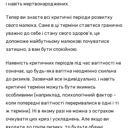
і навіть мертвонароджених.
Тепер ви знаєте всі критичні періоди розвитку
свого малюка. Саме в ці терміни ставтеся гранично
уважно до себе і стану свого здоров’я, це
допоможе майбутньому малюкові почуватися
затишно, а вам бути спокійною.
Наявність критичних періодів під час вагітності не
означає, що будь-яка вагітна неодмінно схильна
до ризиків. Зазвичай все індивідуально, і навіть
критичні терміни можуть бути якимись
особливими (наприклад, психологічний фактор –
коли попередні вагітності переривалися в одні і ті
ж терміни). Ні в якому разі не можна з острахом
очікувати цих криз і ускладнень. Але якщо ви
входите до групи ризику, то будьте обачні.