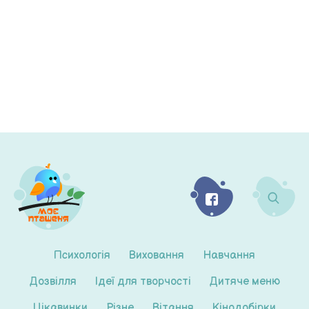
Психологія
Виховання
Навчання
Дозвілля
Ідеї для творчості
Дитяче меню
Цікавинки
Різне
Вітання
Кінодобірки