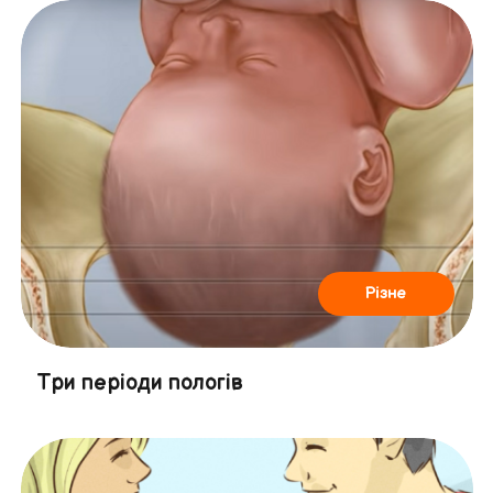
Різне
Три періоди пологів