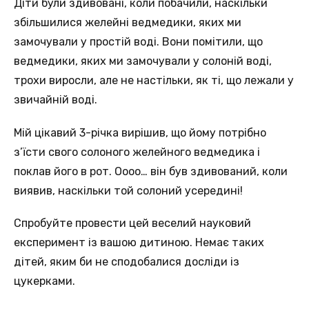
Діти були здивовані, коли побачили, наскільки
збільшилися желейні ведмедики, яких ми
замочували у простій воді. Вони помітили, що
ведмедики, яких ми замочували у солоній воді,
трохи виросли, але не настільки, як ті, що лежали у
звичайній воді.
Мій цікавий 3-річка вирішив, що йому потрібно
з’їсти свого солоного желейного ведмедика і
поклав його в рот. Оооо… він був здивований, коли
виявив, наскільки той солоний усередині!
Спробуйте провести цей веселий науковий
експеримент із вашою дитиною. Немає таких
дітей, яким би не сподобалися досліди із
цукерками.