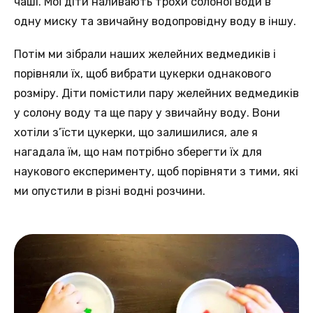
чаші. Мої діти наливають трохи солоної води в
одну миску та звичайну водопровідну воду в іншу.
Потім ми зібрали наших желейних ведмедиків і
порівняли їх, щоб вибрати цукерки однакового
розміру. Діти помістили пару желейних ведмедиків
у солону воду та ще пару у звичайну воду. Вони
хотіли з’їсти цукерки, що залишилися, але я
нагадала їм, що нам потрібно зберегти їх для
наукового експерименту, щоб порівняти з тими, які
ми опустили в різні водні розчини.