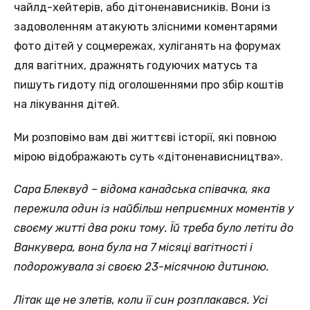
чайлд-хейтерів, або дітоненависників. Вони із
задоволенням атакують злісними коментарями
фото дітей у соцмережах, хуліганять на форумах
для вагітних, дражнять годуючих матусь та
пишуть гидоту під оголошеннями про збір коштів
на лікування дітей.
Ми розповімо вам дві життєві історії, які повною
мірою відображають суть «дітоненависництва».
Сара Блеквуд – відома канадська співачка, яка
пережила один із найбільш неприємних моментів у
своєму житті два роки тому. Їй треба було летіти до
Ванкувера, вона була на 7 місяці вагітності і
подорожувала зі своєю 23-місячною дитиною.
Літак ще не злетів, коли її син розплакався. Усі