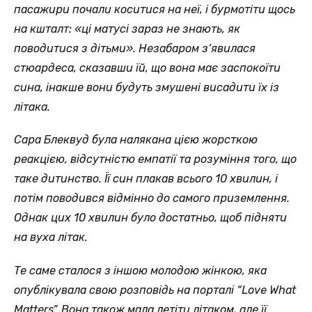
пасажири почали коситися на неї, і бурмотіти щось
на кшталт: «ці матусі зараз не знають, як
поводитися з дітьми». Незабаром з’явилася
стюардеса, сказавши їй, що вона має заспокоїти
сина, інакше вони будуть змушені висадити їх із
літака.
Сара Блеквуд була налякана цією жорсткою
реакцією, відсутністю емпатії та розуміння того, що
таке дитинство. Її син плакав всього 10 хвилин, і
потім поводився відмінно до самого приземлення.
Однак цих 10 хвилин було достатньо, щоб підняти
на вуха літак.
Те саме сталося з іншою молодою жінкою, яка
опублікувала свою розповідь на порталі “Love What
Matters”. Вона також мала летіти літаком, але її