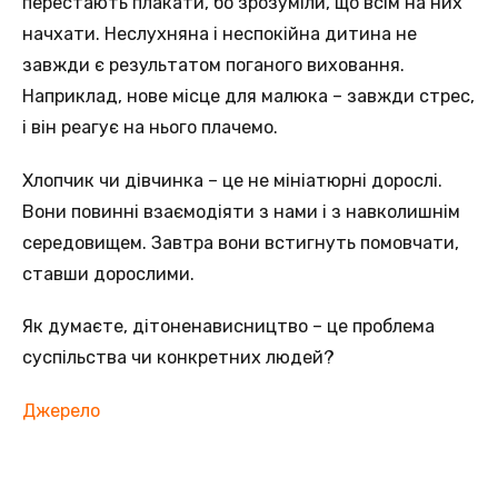
перестають плакати, бо зрозуміли, що всім на них
начхати. Неслухняна і неспокійна дитина не
завжди є результатом поганого виховання.
Наприклад, нове місце для малюка – завжди стрес,
і він реагує на нього плачемо.
Хлопчик чи дівчинка – це не мініатюрні дорослі.
Вони повинні взаємодіяти з нами і з навколишнім
середовищем. Завтра вони встигнуть помовчати,
ставши дорослими.
Як думаєте, дітоненависництво – це проблема
суспільства чи конкретних людей?
Джерело