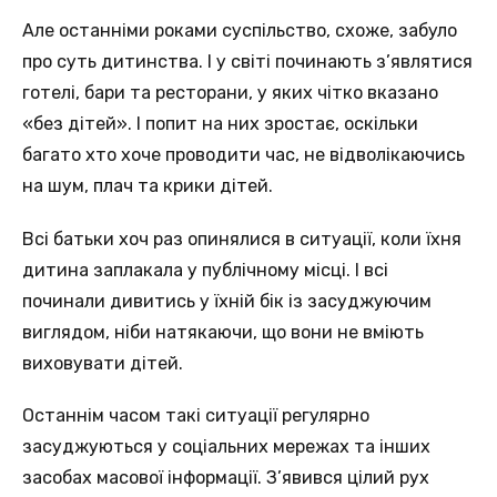
Але останніми роками суспільство, схоже, забуло
про суть дитинства. І у світі починають з’являтися
готелі, бари та ресторани, у яких чітко вказано
«без дітей». І попит на них зростає, оскільки
багато хто хоче проводити час, не відволікаючись
на шум, плач та крики дітей.
Всі батьки хоч раз опинялися в ситуації, коли їхня
дитина заплакала у публічному місці. І всі
починали дивитись у їхній бік із засуджуючим
виглядом, ніби натякаючи, що вони не вміють
виховувати дітей.
Останнім часом такі ситуації регулярно
засуджуються у соціальних мережах та інших
засобах масової інформації. З’явився цілий рух