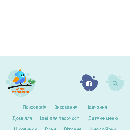
Психологія
Виховання
Навчання
Дозвілля
Ідеї для творчості
Дитяче меню
Цікавинки
Різне
Вітання
Кінодобірки