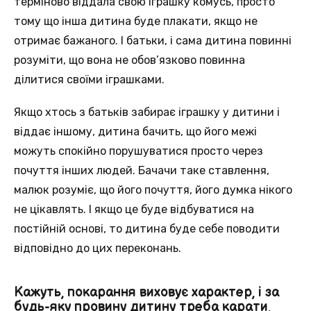
терміново віддала свою іграшку комусь, просто
тому що інша дитина буде плакати, якщо не
отримає бажаного. І батьки, і сама дитина повинні
розуміти, що вона не обов’язково повинна
ділитися своїми іграшками.
Якщо хтось з батьків забирає іграшку у дитини і
віддає іншому, дитина бачить, що його межі
можуть спокійно порушуватися просто через
почуття інших людей. Бачачи таке ставлення,
малюк розуміє, що його почуття, його думка нікого
не цікавлять. І якщо це буде відбуватися на
постійній основі, то дитина буде себе поводити
відповідно до цих переконань.
Кажуть, покарання виховує характер, і за
будь-яку провину дитину треба карати,