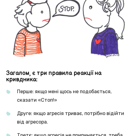
Загалом, є три правила реакції на
кривдника:
Перше: якщо мені щось не подобається,
сказати «Стоп!»
Друге: якщо агресія триває, потрібно відійти
від агресора.
Третє: якщо агресія не припиняється, треба