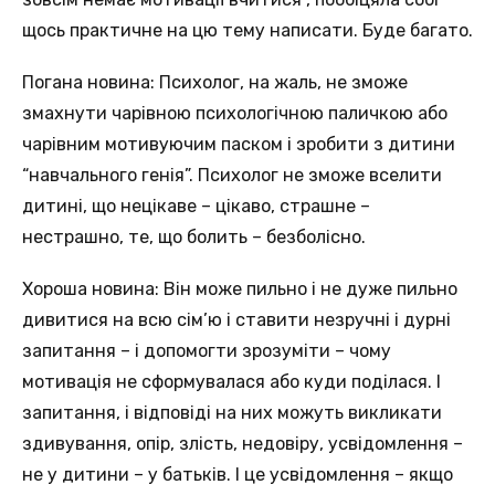
щось практичне на цю тему написати. Буде багато.
Погана новина: Психолог, на жаль, не зможе
змахнути чарівною психологічною паличкою або
чарівним мотивуючим паском і зробити з дитини
“навчального генія”. Психолог не зможе вселити
дитині, що нецікаве – цікаво, страшне –
нестрашно, те, що болить – безболісно.
Хороша новина: Він може пильно і не дуже пильно
дивитися на всю сім’ю і ставити незручні і дурні
запитання – і допомогти зрозуміти – чому
мотивація не сформувалася або куди поділася. І
запитання, і відповіді на них можуть викликати
здивування, опір, злість, недовіру, усвідомлення –
не у дитини – у батьків. І це усвідомлення – якщо