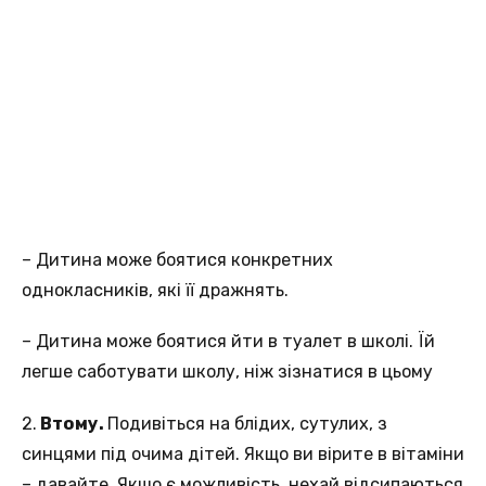
– Дитина може боятися конкретних
однокласників, які її дражнять.
– Дитина може боятися йти в туалет в школі. Їй
легше саботувати школу, ніж зізнатися в цьому
2.
Втому.
Подивіться на блідих, сутулих, з
синцями під очима дітей. Якщо ви вірите в вітаміни
– давайте. Якщо є можливість, нехай відсипаються