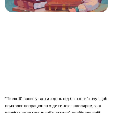
“Після 10 запиту за тиждень від батьків: “хочу, щоб
психолог попрацював з дитиною-школярем, яка
зовсім немає мотивації вчитися”, пообіцяла собі