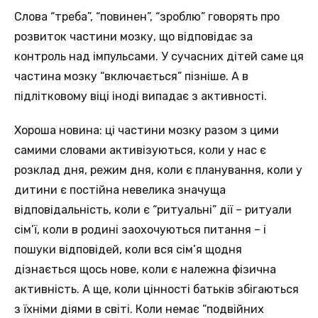
Слова “треба”, “повинен”, “зроблю” говорять про
розвиток частини мозку, що відповідає за
контроль над імпульсами. У сучасних дітей саме ця
частина мозку “включається” пізніше. А в
підлітковому віці іноді випадає з активності.
Хороша новина: ці частини мозку разом з цими
самими словами активізуються, коли у нас є
розклад дня, режим дня, коли є планування, коли у
дитини є постійна невелика значуща
відповідальність, коли є “ритуальні” дії – ритуали
сім’ї, коли в родині заохочуються питання – і
пошуки відповідей, коли вся сім’я щодня
дізнається щось нове, коли є належна фізична
активність. А ще, коли цінності батьків збігаються
з їхніми діями в світі. Коли немає “подвійних