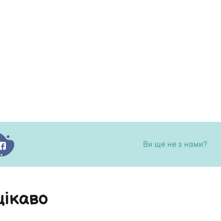
Ви ще не з нами?
цікаво