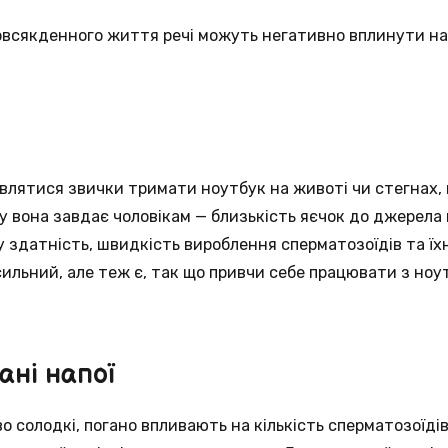
повсякденного життя речі можуть негативно вплинути н
влятися звички тримати ноутбук на животі чи стегнах,
 вона завдає чоловікам — близькість яєчок до джерела
здатність, швидкість вироблення сперматозоїдів та їх
сильний, але теж є, так що привчи себе працювати з но
ані напої
во солодкі, погано впливають на кількість сперматозоїдів 