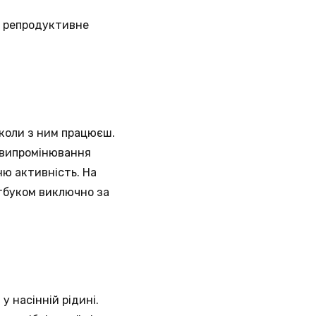
а репродуктивне
 коли з ним працюєш.
 випромінювання
ню активність. На
утбуком виключно за
у насінній рідині.