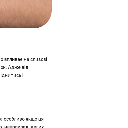
но впливає на слизові
нок. Адже від
іднитись і
 а особливо якщо ця
ю, наприклад, келих