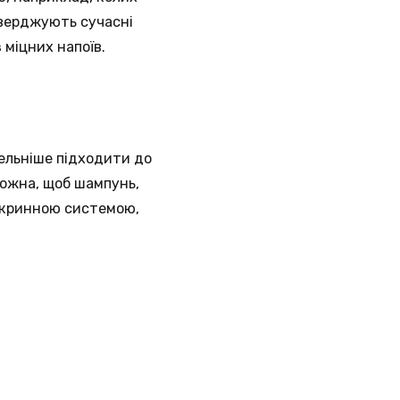
тверджують сучасні
 міцних напоїв.
тельніше підходити до
можна, щоб шампунь,
окринною системою,