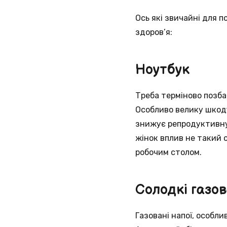
Ось які звичайні для 
здоров’я:
Ноутбук
Треба терміново позба
Особливо велику шкоду
знижує репродуктивну 
жінок вплив не такий 
робочим столом.
Солодкі газов
Газовані напої, особли