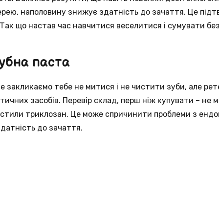
ерею, наполовину знижує здатність до зачаття. Це під
Так що настав час навчитися веселитися і сумувати без
убна паста
 не закликаємо тебе не митися і не чистити зуби, але ре
тичних засобів. Перевір склад, перш ніж купувати – не 
містили триклозан. Це може спричинити проблеми з енд
здатність до зачаття.