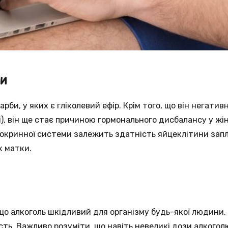
и
рби, у яких є гліколевий ефір. Крім того, що він негатив
і), він ще стає причиною гормонального дисбалансу у жі
окринної системи залежить здатність яйцеклітини запл
к матки.
, що алкоголь шкідливий для організму будь-якої людини,
сть. Важливо розуміти, що навіть невеликі дози алкогол