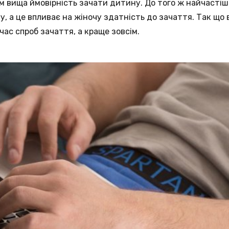
им вища ймовірність зачати дитину. До того ж найчастіше
у, а це впливає на жіночу здатність до зачаття. Так що в
час спроб зачаття, а краще зовсім.