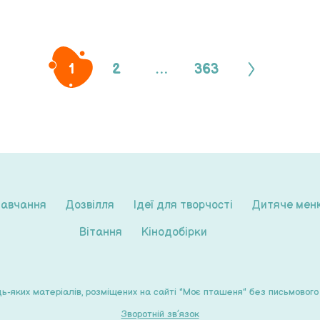
1
2
…
363
авчання
Дозвілля
Ідеї для творчості
Дитяче мен
Вітання
Кінодобірки
ких матеріалів, розміщених на сайті "Моє пташеня" без письмового 
Зворотній зв’язок