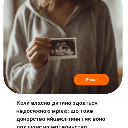
Різне
Коли власна дитина здається
недосяжною мрією: що таке
донорство яйцеклітини і як воно
дає шанс на материнство