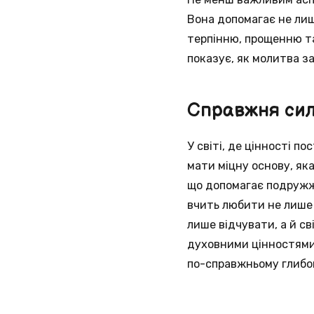
Вона допомагає не лиш
терпінню, прощенню та
показує, як молитва з
Справжня сил
У світі, де цінності 
мати міцну основу, яка
що допомагає подружжю
вчить любити не лише т
лише відчувати, а й св
духовними цінностями,
по-справжньому глибо