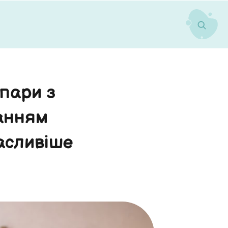
 пари з
анням
асливіше