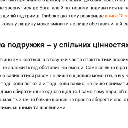
е звернутися до Бога, але й по-новому подивитися на 
 щирій підтримці. Глибоко цю тему розкриває
книга “Я 
а кохану людину може змінити не лише обставини, а й с
а подружжя – у спільних цінностя
постійно змінюються, а стосунки часто стають тимчасови
 не залежить від обставин чи емоцій. Саме спільна віра 
 залишатися разом не лише в щасливі моменти, а й у ч
оді, коли легко, а й тоді, коли важко, не лише приймати,
ідомо обирати одне одного щодня. І саме тому пари, об’
 мають значно більше шансів не просто зберегти свої ст
кими, міцними та щасливими.