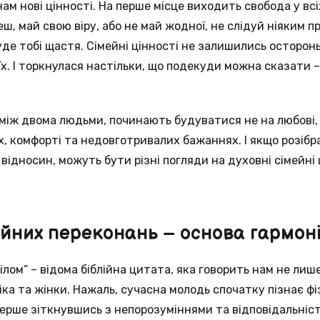
ам нові цінності. На перше місце виходить свобода у всіх
еш, май свою віру, або не май жодної, не слідуй ніяким 
уде тобі щастя. Сімейні цінності не залишились осторонь
 їх. І торкнулася настільки, що подекуди можна сказати 
між двома людьми, починають будуватися не на любові, п
х, комфорті та недовготривалих бажаннях. І якщо розібра
дносин, можуть бути різні погляди на духовні сімейні ці
гійних переконань – основа гармон
ілом” – відома біблійна цитата, яка говорить нам не лише
ка та жінки. Нажаль, сучасна молодь спочатку пізнає фі
перше зіткнувшись з непорозуміннями та відповідальніс