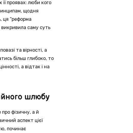
 її проявах: люби кого
принципам, щодня
, ця “реформа
– викривила саму суть
овазі та вірності, а
тись більш глибоко, то
нності, а відтак і на
ійного шлюбу
 про фізичну, а й
зичний аспект цієї
тю, починає