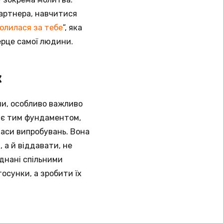
партнера, навчитися
молилася за тебе
”, яка
ерце самої людини.
х
ми, особливо важливо
і є тим фундаментом,
аси випробувань. Вона
 а й віддавати, не
єднані спільними
осунки, а зробити їх