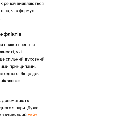
их речей виявляються
 віра, яка формує
.
онфліктів
які важко назвати
жності, які
ише спільний духовний
зними принципами,
е одного. Якщо для
 ніколи не
о, допомагають
одного з пари. Дуже
ує зазначений
сайт