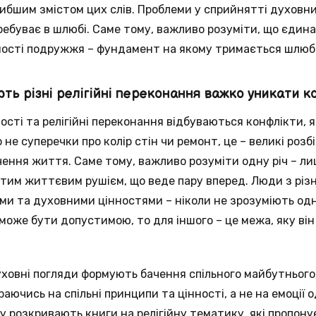
ибшим змістом цих слів. Проблеми у сприйнятті духовн
ребуває в шлюбі. Саме тому, важливо розуміти, що єдина
нності подружжя – фундамент на якому тримається шлюб
ють різні релігійні переконання важко уникати к
ності та релігійні переконання відбуваються конфлікти, 
не суперечки про колір стін чи ремонт, це – великі розбі
ення життя. Саме тому, важливо розуміти одну річ – л
тим життєвим рушієм, що веде пару вперед. Люди з рі
ми та духовними цінностями – ніколи не зрозуміють одн
може бути допустимою, то для іншого – це межа, яку він
уховні погляди формують бачення спільного майбутньог
ючись на спільні принципи та цінності, а не на емоції 
 розкривають книги на релігійну тематику, які пропон