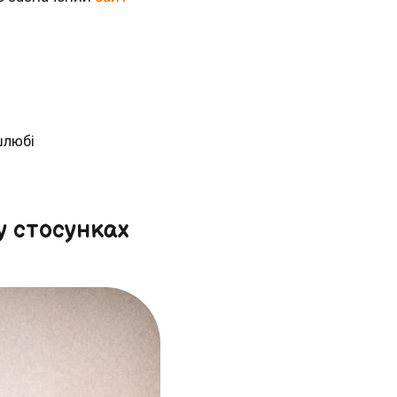
шлюбі
у стосунках