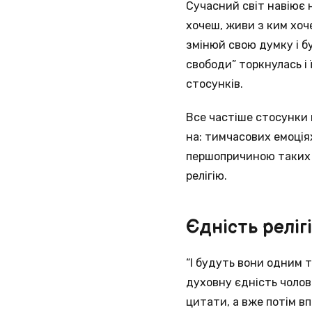
Сучасний світ навіює н
хочеш, живи з ким хоч
змінюй свою думку і б
свободи” торкнулась і
стосунків.
Все частіше стосунки 
на: тимчасових емоція
першопричиною таких ві
релігію.
Єдність релі
“І будуть вони одним т
духовну єдність чолові
цитати, а вже потім в