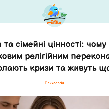
я та сімейні цінності: чому
ковим релігійним перекон
олають кризи та живуть щ
Психологія