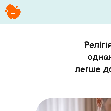
Релігі
одна
легше д