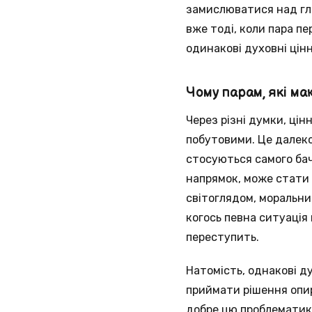
замислюватися над гл
вже тоді, коли пара пе
одинакові духовні ці
Чому парам, які ма
Через різні думки, цін
побутовими. Це далеко 
стосуються самого бач
напрямок, може стати 
світоглядом, моральни
когось певна ситуація 
переступить.
Натомість, однакові д
приймати рішення опира
добре цю проблематику