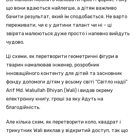
що вони вдаються найлегше, а дітям важливо
бачити результат, який їм сподобається. Не варто
переживати, чи є у дитини талант чи ні – ці
звірята малюються дуже просто і напевно вийдуть
чудово.
Ці схеми, як перетворити геометричні фігури в
тварин намалював інженер, розробник
інноваційного контенту для дітей та засновник
фонду допомоги дітям у всьому світі “Світло надії”
Arif Md. Waliullah Bhiyan (Wali) і видав окрему
електронну книгу, гроші за яку йдуть на
благодійність.
Але кілька схем, як перетворити коло, квадрат і
трикутник Wali виклав у відкритий доступ, так що