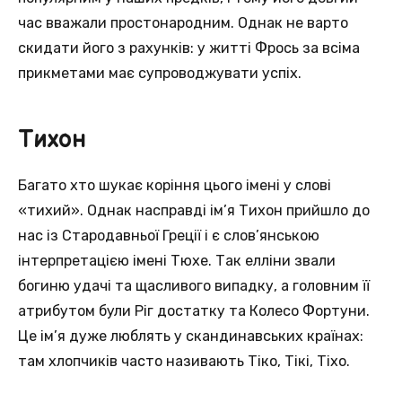
час вважали простонародним. Однак не варто
скидати його з рахунків: у житті Фрось за всіма
прикметами має супроводжувати успіх.
Тихон
Багато хто шукає коріння цього імені у слові
«тихий». Однак насправді ім’я Тихон прийшло до
нас із Стародавньої Греції і є слов’янською
інтерпретацією імені Тюхе. Так елліни звали
богиню удачі та щасливого випадку, а головним її
атрибутом були Ріг достатку та Колесо Фортуни.
Це ім’я дуже люблять у скандинавських країнах:
там хлопчиків часто називають Тіко, Тікі, Тіхо.