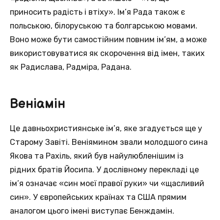
приносить радість і втіху». Ім’я Рада також є
польською, білоруською та болгарською мовами.
Воно може бути самостійним повним ім’ям, а може
використовуватися як скорочення від імен, таких
як Радислава, Радміра, Радана.
Веніамін
Це давньохристиянське ім’я, яке згадується ще у
Старому Завіті. Веніямином звали молодшого сина
Якова та Рахіль, який був найулюбленішим із
рідних братів Йосипа. У дослівному перекладі це
ім’я означає «син моєї правої руки» чи «щасливий
син». У європейських країнах та США прямим
аналогом цього імені виступає Бенждамін.