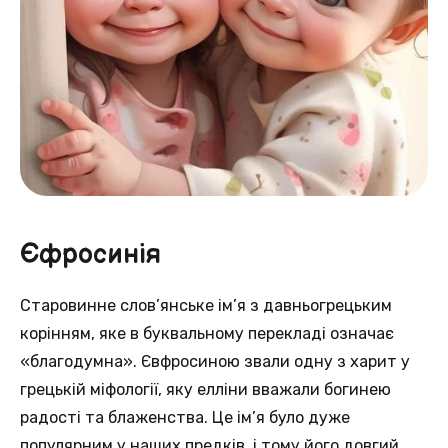
Єфросинія
Старовинне слов’янське ім’я з давньогрецьким
корінням, яке в буквальному перекладі означає
«благодумна». Євфросиною звали одну з харит у
грецькій міфології, яку елліни вважали богинею
радості та блаженства. Це ім’я було дуже
популярним у наших предків, і тому його довгий