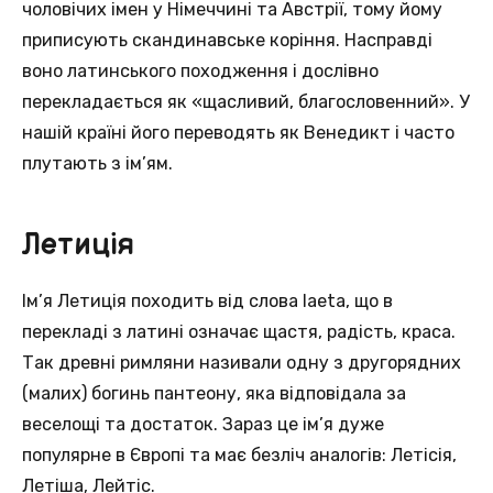
чоловічих імен у Німеччині та Австрії, тому йому
приписують скандинавське коріння. Насправді
воно латинського походження і дослівно
перекладається як «щасливий, благословенний». У
нашій країні його переводять як Венедикт і часто
плутають з ім’ям.
Летиція
Ім’я Летиція походить від слова laeta, що в
перекладі з латині означає щастя, радість, краса.
Так древні римляни називали одну з другорядних
(малих) богинь пантеону, яка відповідала за
веселощі та достаток. Зараз це ім’я дуже
популярне в Європі та має безліч аналогів: Летісія,
Летіша, Лейтіс.