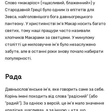
Слово «макаріос» («щасливий, блаженний») у
Стародавній Греції було одним із епітетів для
Зевса, найголовнішого бога давньогрецького
пантеону. У християнстві ім’я Макар носить багато
святих, тому наші пращури часто називали
хлопчиків Макарами за святцями. У минулому
столітті це милозвучне ім’я було незаслужено
забуте, але в останні роки знову почало набирати
популярності.
Рада
Давньослов’янське ім’я, яке говорить саме за себе.
Корінь імені походить від слова “радісний” (або
“радий”). За однією з версій, це ім’я мало значення
«радісна, щаслива», а за іншою – «та, що