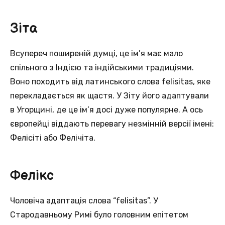
Зіта
Всупереч поширеній думці, це ім’я має мало
спільного з Індією та індійськими традиціями.
Воно походить від латинського слова felisitas, яке
перекладається як щастя. У Зіту його адаптували
в Угорщині, де це ім’я досі дуже популярне. А ось
європейці віддають перевагу незмінній версії імені:
Фелісіті або Фелічіта.
Фелікс
Чоловіча адаптація слова “felisitas”. У
Стародавньому Римі було головним епітетом