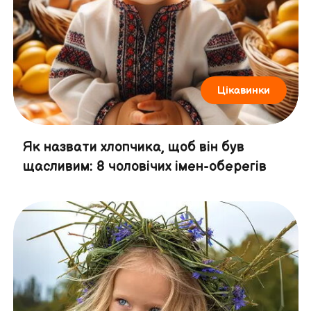
Цікавинки
Як назвати хлопчика, щоб він був
щасливим: 8 чоловічих імен-оберегів