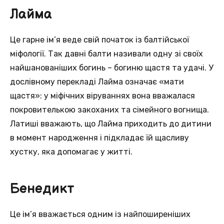
Лайма
Це гарне ім’я веде свій початок із балтійської
міфології. Так давні балти називали одну зі своїх
найшанованіших богинь – богиню щастя та удачі. У
дослівному перекладі Лайма означає «мати
щастя»: у міфічних віруваннях вона вважалася
покровителькою закоханих та сімейного вогнища.
Латиші вважають, що Лайма приходить до дитини
в момент народження і підкладає їй щасливу
хустку, яка допомагає у житті.
Бенедикт
Це ім’я вважається одним із найпоширеніших