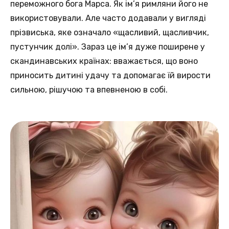
переможного бога Марса. Як ім’я римляни його не
використовували. Але часто додавали у вигляді
прізвиська, яке означало «щасливий, щасливчик,
пустунчик долі». Зараз це ім’я дуже поширене у
скандинавських країнах: вважається, що воно
приносить дитині удачу та допомагає їй вирости
сильною, рішучою та впевненою в собі.