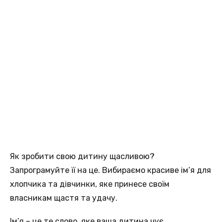
Як зробити свою дитину щасливою?
Запрограмуйте її на це. Вибираємо красиве ім’я для
хлопчика та дівчинки, яке принесе своїм
власникам щастя та удачу.
Ім’я – це те слово, яке ваша дитина чує