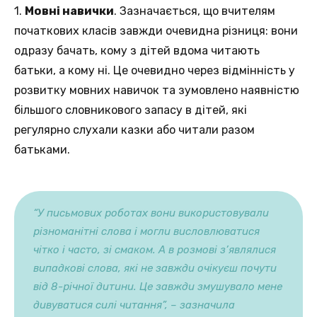
1.
Мовні навички
. Зазначається, що вчителям
початкових класів завжди очевидна різниця: вони
одразу бачать, кому з дітей вдома читають
батьки, а кому ні. Це очевидно через відмінність у
розвитку мовних навичок та зумовлено наявністю
більшого словникового запасу в дітей, які
регулярно слухали казки або читали разом
батьками.
“У письмових роботах вони використовували
різноманітні слова і могли висловлюватися
чітко і часто, зі смаком. А в розмові з’являлися
випадкові слова, які не завжди очікуєш почути
від 8-річної дитини. Це завжди змушувало мене
дивуватися силі читання”, – зазначила