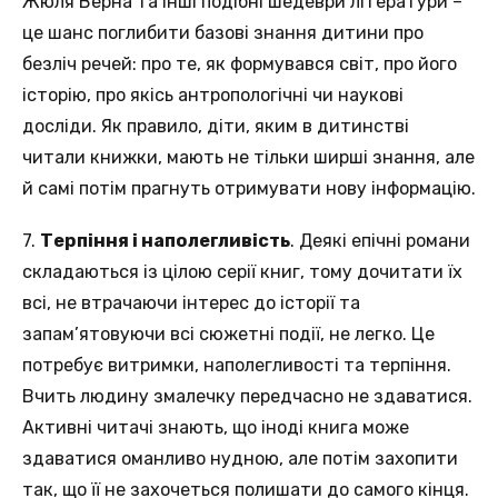
Жюля Верна та інші подібні шедеври літератури –
це шанс поглибити базові знання дитини про
безліч речей: про те, як формувався світ, про його
історію, про якісь антропологічні чи наукові
досліди. Як правило, діти, яким в дитинстві
читали книжки, мають не тільки ширші знання, але
й самі потім прагнуть отримувати нову інформацію.
7.
Терпіння і наполегливість
. Деякі епічні романи
складаються із цілою серії книг, тому дочитати їх
всі, не втрачаючи інтерес до історії та
запам’ятовуючи всі сюжетні події, не легко. Це
потребує витримки, наполегливості та терпіння.
Вчить людину змалечку передчасно не здаватися.
Активні читачі знають, що іноді книга може
здаватися оманливо нудною, але потім захопити
так, що її не захочеться полишати до самого кінця.