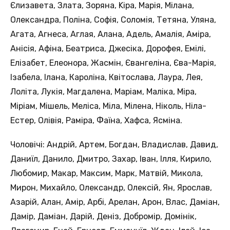
Єлизавета, Злата, Зоряна, Kipa, Марія, Мілана,
Олександра, Поліна, Софія, Соломія, Тетяна, Уляна,
Агата, Агнеса, Аглая, Алана, Адель, Амалія, Аміра,
Анісія, Афіна, Беатриса, Джесіка, Дорофея, Емілі,
Елізабет, Елеонора, Жасмін, Євангеліна, Єва-Марія,
Ізабела, Ілана, Кароліна, Квітослава, Лаура, Лея,
Лоліта, Лукія, Магдалена, Маріам, Маліка, Міра,
Міріам, Мішель, Меліса, Міла, Мілена, Ніколь, Ніла-
Естер, Олівія, Раміра, Фаїна, Хафса, Ясміна.
Чоловічі: Андрій, Артем, Богдан, Владислав, Давид,
Даниїл, Данило, Дмитро, Захар, Іван, Ілля, Кирило,
Любомир, Макар, Максим, Марк, Матвій, Микола,
Мирон, Михайло, Олександр, Олексій, Ян, Ярослав,
Азарій, Алан, Амір, Арбі, Арелан, Арон, Влас, Даміан,
Дамір, Даміан, Дарій, Деніз, Добромір, Домінік,