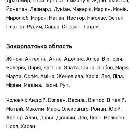
Драгомир, Еней, Ернест, Еммануїл, Ждан, Ілай, Іса,
Йонатан, Леонард, Лукіан, Маверік, Мар’ян, Монік,
Миролюб, Мирон, Натан, Нестор, Ніколас, Остап,
Платон, Рувим, Савва, Стефан, Тадей.
Закарпатська область
Жіночі: Ангеліна, Анна, Аделіна, Аліса, Вікторія,
Валерія, Дарія, Євгенія, Злата, Ірина, Любов, Марія,
Марта, Софія, Аміна, Женев’єва, Касія, Лея, Ліла,
Міріен, Мадіна, Наомі, Рут.
Чоловічі: Андрій, Богдан, Василь, Віктор, Віталій,
Матвій, Максим, Марк, Олександр, Роман, Юрій,
Авенір, Алан, Дарій, Діонізій, Лев, Леон, Нельсон,
Ноел, Хасан.