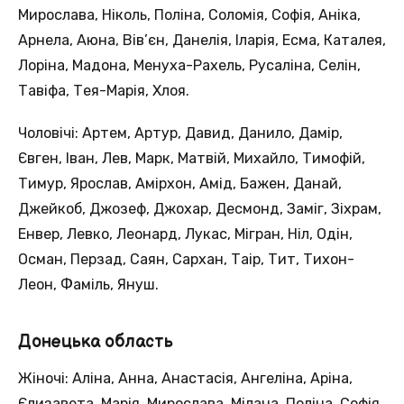
Мирослава, Ніколь, Поліна, Соломія, Софія, Аніка,
Арнела, Аюна, Вів’єн, Данелія, Іларія, Есма, Каталея,
Лоріна, Мадона, Менуха-Рахель, Русаліна, Селін,
Тавіфа, Тея-Марія, Хлоя.
Чоловічі: Артем, Артур, Давид, Данило, Дамір,
Євген, Іван, Лев, Марк, Матвій, Михайло, Тимофій,
Тимур, Ярослав, Амірхон, Амід, Бажен, Данай,
Джейкоб, Джозеф, Джохар, Десмонд, Заміг, Зіхрам,
Енвер, Левко, Леонард, Лукас, Мігран, Ніл, Одін,
Осман, Перзад, Саян, Сархан, Таір, Тит, Тихон-
Леон, Фаміль, Януш.
Донецька область
Жіночі: Аліна, Анна, Анастасія, Ангеліна, Аріна,
Єлизавета, Марія, Мирослава, Мілана, Поліна, Софія,