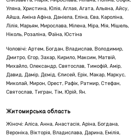
Уляна, Христина, Юлія, Аглая, Агата, Альяна, Айсу,
Айша, Aмінa Афiна, Даніела, Еліна, Єва, Кароліна,
Лілія, Марьям, Мирослава, Мiлена, Міра, Мія, Мішель,
Ніколь, Розаліна, Фаїна, Юстіна
Чоловічі: Артем, Богдан, Владислав, Володимир,
Дмитро, Єгор, Захар, Кирило, Максим, Матвій,
Михайло, Олександр, Святослав, Тимофiй, Амір,
Давид, Дамір, Дємід, Єлисей, Ерік, Макар, Маркус,
Миколай, Мирон, Орест, Рафік, Ратмир, Стефан,
Святослав, Тигран, Тім, Юрій, Ян.
Житомирська область
Жіночі: Аліса, Анна, Анастасія, Аріна, Богдана,
Вероніка, Вікторія, Владислава, Дарина, Емілія,