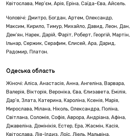
Квітослава, Мер’єм, Арія, Еріна, Саїда-Єва, Айсель.
Чоловічі: Дмитро, Богдан, Артем, Олександр,
Максим, Кирило, Тимур, Михайло, Давид, Леон, Дан,
Дем’ян, Нарек, Дарій, Фаріт, Роберт, Георгій, Мартін,
Ільнар, Сержик, Серафим, Єлисей, Ара, Дарид,
Радомир, Платон.
Одеська область
Жіночі: Аліса, Анастасія, Анна, Ангеліна, Варвара,
Валерія, Вікторія, Вероніка, Єва, Єлизавета, Емілія,
Дар’я, Злата, Катерина, Кароліна, Ксенія, Марія,
Мирослава, Мілана, Ніколь, Олександра, Поліна,
Світлана, Соломія, Софія, Аврора, Андріана, Афіна,
Джавеліна, Домінікія, Естер, Ера, Жасмін, Касія,
Квітослава, Лія-Ілдиз, Лоїс, Ліель, Мальвіна,