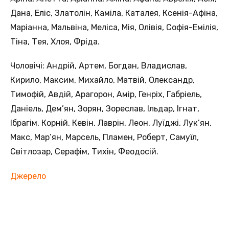
Дана, Еліс, Златолін, Каміла, Каталея, Ксенія-Афіна,
Маріанна, Мальвіна, Меліса, Мія, Олівія, Софія-Емілія,
Тіна, Тея, Хлоя, Фріда.
Чоловічі: Андрій, Артем, Богдан, Владислав,
Кирило, Максим, Михайло, Матвій, Олександр,
Тимофій, Авдій, Арагорон, Амір, Генріх, Габріель,
Даніель, Дем’ян, Зорян, Зореслав, Ільдар, Ігнат,
Ібрагім, Корній, Кевін, Лаврін, Леон, Луїджі, Лук’ян,
Макс, Мар’ян, Марсель, Пламен, Роберт, Самуїл,
Світлозар, Серафім, Тихін, Феодосій.
Джерело