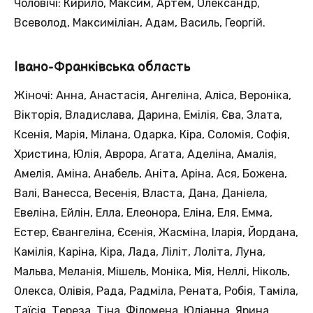
Чоловічі: Кирило, Максим, Артем, Олександр,
Всеволод, Максиміліан, Адам, Василь, Георгій.
Івано-Франківська область
Жіночі: Анна, Анастасія, Ангеліна, Аліса, Вероніка,
Вікторія, Владислава, Дарина, Емілія, Єва, Злата,
Ксенія, Марія, Мілана, Одарка, Кіра, Соломія, Софія,
Христина, Юлія, Аврора, Агата, Аделіна, Амалія,
Амелія, Аміна, Анабель, Аніта, Аріна, Ася, Божена,
Валі, Ванесса, Весенія, Власта, Дана, Даніела,
Евеліна, Ейлін, Елла, Елеонора, Еліна, Еля, Емма,
Естер, Євангеліна, Єсенія, Жасміна, Іларія, Йордана,
Камілія, Каріна, Кіра, Лада, Ліліт, Лоліта, Луна,
Мальва, Меланія, Мішель, Моніка, Мія, Неллі, Ніколь,
Олекса, Олівія, Рада, Радміла, Рената, Робія, Таміла,
Таїсія, Тереза, Тіна, Філомена, Юліанна, Ярина.