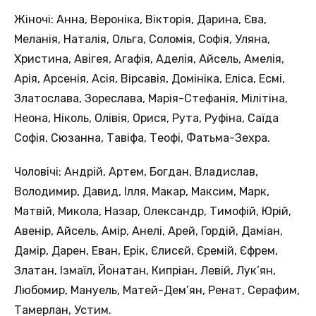
Жіночі: Анна, Вероніка, Вікторія, Дарина, Єва,
Меланія, Наталія, Ольга, Соломія, Софія, Уляна,
Христина, Авігея, Агафія, Аделія, Айсель, Амелія,
Арія, Арсенія, Асія, Вірсавія, Домініка, Еліса, Есмі,
Златослава, Зореслава, Марія-Стефанія, Мілітіна,
Неона, Ніколь, Олівія, Орися, Рута, Руфіна, Саїда
Софія, Сюзанна, Тавіфа, Теофі, Фатьма-Зехра.
Чоловічі: Андрій, Артем, Богдан, Владислав,
Володимир, Давид, Ілля, Макар, Максим, Марк,
Матвій, Микола, Назар, Олександр, Тимофій, Юрій,
Авенір, Айсель, Амір, Анелі, Арей, Гордій, Даміан,
Дамір, Дарен, Еван, Ерік, Єлисєй, Єремій, Єфрем,
Златан, Ізмаїл, Йонатан, Кипріан, Левій, Лук’ян,
Любомир, Мануель, Матей-Дем’ян, Ренат, Серафим,
Тамерлан, Устим.