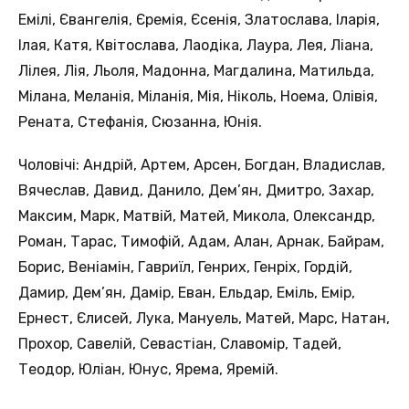
Емілі, Євангелія, Єремія, Єсенія, Златослава, Іларія,
Ілая, Катя, Квітослава, Лаодіка, Лаура, Лея, Ліана,
Лілея, Лія, Льоля, Мадонна, Магдалина, Матильда,
Мілана, Меланія, Міланія, Мія, Ніколь, Ноема, Олівія,
Рената, Стефанія, Сюзанна, Юнія.
Чоловічі: Андрій, Артем, Арсен, Богдан, Владислав,
Вячеслав, Давид, Данило, Дем’ян, Дмитро, Захар,
Максим, Марк, Матвій, Матей, Микола, Олександр,
Роман, Тарас, Тимофій, Адам, Алан, Арнак, Байрам,
Борис, Веніамін, Гавриїл, Генрих, Генріх, Гордій,
Дамир, Дем’ян, Дамір, Еван, Ельдар, Еміль, Емір,
Ернест, Єлисей, Лука, Мануель, Матей, Марс, Натан,
Прохор, Савелій, Севастіан, Славомір, Тадей,
Теодор, Юліан, Юнус, Ярема, Яремій.