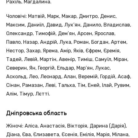
Рахіль, Магдалина.
Чоловічі: Матвій, Марк, Макар, Дмитро, Денис,
Максим, Даниїл, Давид, Лук’ян, Данило, Владислав,
Олександр, Тимофій, Дем’ян, Арсен, Ярослав,
Павло, Назар, Андрій, Лука, Роман, Богдан, Артем,
Нестор, Захар, Ярема, Амір, Яків, Єфрем, Єремія,
Тадей, Левій, Мартін, Авенір, Тиміш, Самуїл, Міран,
Северин, Ян, Георгій, Ельдар, Мар’ян, Лукас,
Аскольд, Лео, Леонард, Алан, Веремій, Гордій, Асаф,
Сінан, Рамазан, Леві, Тальха, Тім, Еней, Ілай, Рувим,
Алім, Тімур, Лєтті.
Дніпровська область
Жіночі: Аліса, Анастасія, Вікторія, Дарина (Дарія),
Діана, Єва, Єлизавета, Єсенія, Емілія, Марія, Мілана,