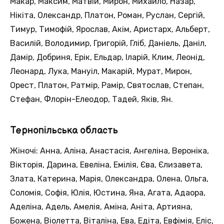
Макар, Максим, Матвій, Мирон, Михайло, Назар,
Нікіта, Олександр, Платон, Роман, Руслан, Сергій,
Тимур, Тимофій, Ярослав, Акім, Аристарх, Альберт,
Василій, Володимир, Григорій, Гліб, Даніель, Даніл,
Дамір, Добриня, Ерік, Ельдар, Іларій, Клим, Леонід,
Леонард, Лука, Мануіл, Макарій, Мурат, Мирон,
Орест, Платон, Ратмір, Рамір, Святослав, Степан,
Стефан, Флорін-Елеодор, Тадей, Яків, Ян.
Тернопільська область
Жіночі: Анна, Аліна, Анастасія, Ангеліна, Вероніка,
Вікторія, Дарина, Евеліна, Емілія, Єва, Єлизавета,
Злата, Катерина, Марія, Олександра, Олена, Ольга,
Соломія, Софія, Юлія, Юстина, Яна, Агата, Адаора,
Аделіна, Адель, Амелія, Аміна, Аніта, Артияна,
Божена, Віолетта, Віталіна, Ева, Едіта, Евфімія, Еліс,