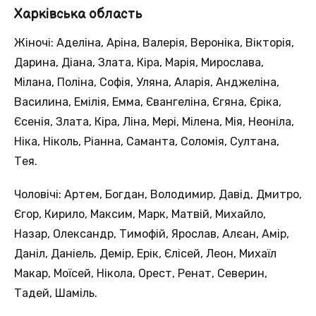
Харківська область
Жіночі: Аделіна, Аріна, Валерія, Вероніка, Вікторія,
Дарина, Діана, Злата, Кіра, Марія, Мирослава,
Мілана, Поліна, Софія, Уляна, Аларія, Анджеліна,
Василина, Емілія, Емма, Євангеліна, Єгяна, Єріка,
Єсенія, Злата, Кіра, Ліна, Мері, Мілена, Мія, Неоніла,
Ніка, Ніколь, Ріанна, Саманта, Соломія, Султана,
Тея.
Чоловічі: Артем, Богдан, Володимир, Давід, Дмитро,
Єгор, Кирило, Максим, Марк, Матвій, Михайло,
Назар, Олександр, Тимофій, Ярослав, Алєан, Амір,
Даніл, Даніель, Демір, Ерік, Єлісей, Леон, Михаїл
Макар, Моїсей, Нікола, Орест, Ренат, Северин,
Тадей, Шаміль.