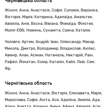
Чернівецька область
Жіночі: Анна, Анастасія, Софія, Соломія, Вероніка,
Вікторія, Марія, Катерина, Аделаїда, Амальтея,
Авіелла, Анія, Вєсна, Вівіана, Фомаїда, Філотея,
Моллі-Еббі, Ноемінь, Сунаміта, Саяна, Каталія.
Чоловічі: Артем, Андрій, Іван, Олександр, Макар,
Микола, Дмитро, Володимир, Владислав, Ахілес,
Авенір, Алан, Асіман, Натанієль, Нектарій, Раін,
Рафаіл, Йонатан, Єсмір, Каталін, Кайл, Лєві, Сем,
Яір.
Чернігівська область
Жіночі: Анна, Анастасія, Вікторія, Єлизавета, Марія,
Мирослава, Софія, Аніта, Ася, Аделіна, Амелія, Ада,
Аріна, Анетта, Аріанна, Аміна, Афана, Аврелія, Асія,