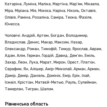
Катаріна, Луміна, Маліка, Мартіна, Мар’ям, Мікаела,
Міра, Міріана, Мія, Моніка, Наріна, Ніколь, Октавія,
Олівія, Раміна, Розаліна, Саміра, Теона, Фазіле,
Юнесса.
Чоловічі: Андрій, Артем, Богдан, Володимир,
Владислав, Денис, Макар, Максим, Назар,
Олександр, Роман, Тимофій, Тимур, Ярослав, Аврам,
Адам, Алім, Герман, Гордій, Давид, Дем’ян, Еміль,
Захар, Леон, Лука, Марат, Мирон, Орест, Платон,
Серафим, Ян, Алішер, Амір-Миколай, Арман, Армен,
Дамір, Демір, Даніель, Домінік, Емір, Ерік, Ілай,
Ісмаіл, Крістіан, Матвєй-Метью, Рауль, Сулейман,
Тамерлан, Тигран, Шалом.
Рівненська область