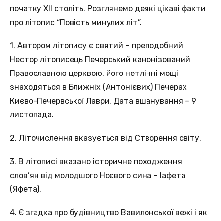
початку ХІІ століть. Розглянемо деякі цікаві факти
про літопис “Повість минулих літ”.
1. Автором літопису є святий – преподобний
Нестор літописець Печерський канонізований
Православною церквою, його нетлінні мощі
знаходяться в Ближніх (Антонієвих) Печерах
Києво-Печервської Лаври. Дата вшанування – 9
листопада.
2. Літочислення вказується від Створення світу.
3. В літописі вказано історичне походження
слов’ян від молодшого Ноєвого сина – Іафета
(Яфета).
4. Є згадка про будівництво Вавилонської вежі і як