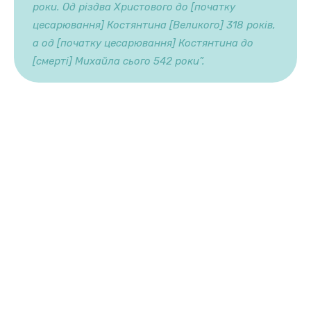
роки. Од різдва Христового до [початку
цесарювання] Костянтина [Великого] 318 років,
а од [початку цесарювання] Костянтина до
[смерті] Михайла сього 542 роки”.