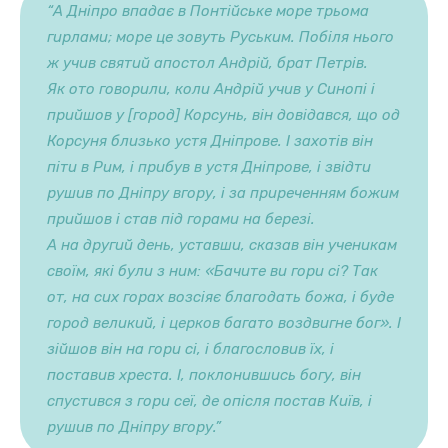
“А Дніпро впадає в Понтійське море трьома
гирлами; море це зовуть Руським. Побіля нього
ж учив святий апостол Андрій, брат Петрів.
Як ото говорили, коли Андрій учив у Синопі і
прийшов у [город] Корсунь, він довідався, що од
Корсуня близько устя Дніпрове. І захотів він
піти в Рим, і прибув в устя Дніпрове, і звідти
рушив по Дніпру вгору, і за приреченням божим
прийшов і став під горами на березі.
А на другий день, уставши, сказав він ученикам
своїм, які були з ним: «Бачите ви гори сі? Так
от, на сих горах возсіяє благодать божа, і буде
город великий, і церков багато воздвигне бог». І
зійшов він на гори сі, і благословив їх, і
поставив хреста. І, поклонившись богу, він
спустився з гори сеї, де опісля постав Київ, і
рушив по Дніпру вгору.”