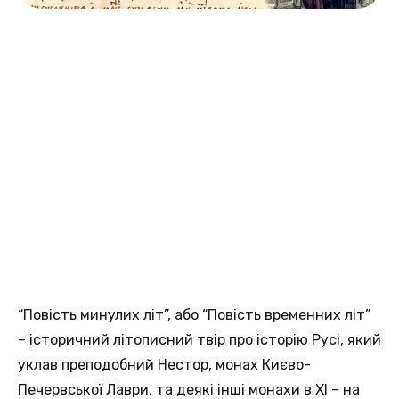
“Повість минулих літ”, або “Повість временних літ”
– історичний літописний твір про історію Русі, який
уклав преподобний Нестор, монах Києво-
Печервської Лаври, та деякі інші монахи в ХІ – на