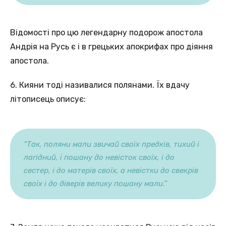
Відомості про цю легендарну подорож апостола
Андрія на Русь є і в грецьких апокрифах про діяння
апостола.
6. Кияни тоді називалися полянами. Їх вдачу
літописець описує:
“Так, поляни мали звичай своїх предків, тихий і
лагідний, і пошану до невісток своїх, і до
сестер, і до матерів своїх, а невістки до свекрів
своїх і до діверів велику пошану мали.”