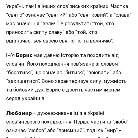
Україні, так і в інших слов’янських країнах. Частка
“свято” означає “святий” або “святковий”, а “слава”
має значення “велич”. У результаті “той, хто
приносить святу славу” або “той, хто
відзначається своєю святістю та величчю”.
Ім’я
Борис
має давню історію та походить від
слов’ян. Його походження пов’язане зі словом
“боротися”, що означає “битися”, “воювати” або
“захищатися”. Воно характеризує силу, мужність
та бойовий дух. Борис є досить частим іменем
серед українців.
Любомир
– дуже вживане ім’я в Україні
слов’янського походження. Перша частина “любо”
означає “любов” або “приємний”, тоді як “мир” –