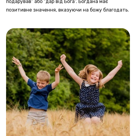
подарував” або “дар від Бога”. Богдана має
позитивне значення, вказуючи на божу благодать.