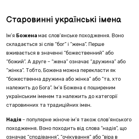
Старовинні українські імена
Ім’я
Божена
має слов’янське походження. Воно
складається зі слів “бог” і “жена”. Перше
вживається в значенні “божественний” або
“божий”. А друге – “жена” означає “дружина” або
“жінка”. Тобто, Божена можна перекласти як
“божественна дружина або жінка” або “та, хто
належить до Бога”. Ім’я Божена є поширеним
українським іменем та належить до категорії
старовинних та традиційних імен.
Надія
– популярне жіноче ім’я також слов’янського
походження. Воно походить від слова “надія”, що
означає “сподівання”, “очікування” або “віра в