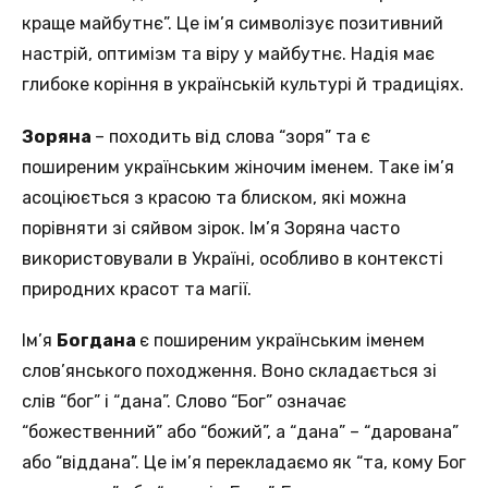
краще майбутнє”. Це ім’я символізує позитивний
настрій, оптимізм та віру у майбутнє. Надія має
глибоке коріння в українській культурі й традиціях.
Зоряна
– походить від слова “зоря” та є
поширеним українським жіночим іменем. Таке ім’я
асоціюється з красою та блиском, які можна
порівняти зі сяйвом зірок. Ім’я Зоряна часто
використовували в Україні, особливо в контексті
природних красот та магії.
Ім’я
Богдана
є поширеним українським іменем
слов’янського походження. Воно складається зі
слів “бог” і “дана”. Слово “Бог” означає
“божественний” або “божий”, а “дана” – “дарована”
або “віддана”. Це ім’я перекладаємо як “та, кому Бог