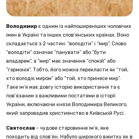
Володимир
є одним із найпоширеніших чоловічих
імен в Україні та інших слов’янських країнах. Воно
складається з 2 частин: “володіти” і “мир”. Слово
“володіти” означає “панувати” або “бути
владарем”, а “мир” має значення “спокій” або
“гармонія”. Тобто, його можна перекласти як “той,
хто володіє миром” або “той, хто принесе мир”.
Таке ім’я має довгу історію використання та є
пов’язаним з важливими постатями в історії
України, включаючи князя Володимира Великого,
який запровадив християнство в Київській Русі.
Святослав
– чудове старовинне ім’я, яке
походить від слов’ян. Набуло широкого вжитку як в