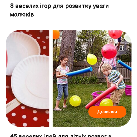
8 веселих ігор для розвитку уваги
малюків
Дозвілля
45 веселих ідей для літніх розваг з