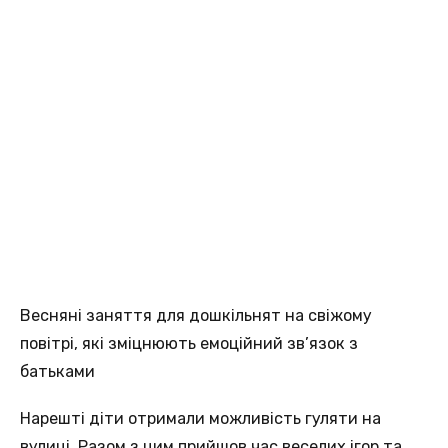
Весняні заняття для дошкільнят на свіжому
повітрі, які зміцнюють емоційний зв’язок з
батьками
Нарешті діти отримали можливість гуляти на
вулиці. Разом з цим прийшов час веселих ігор та