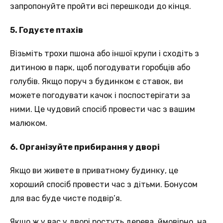
запропонуйте пройти всі перешкоди до кінця.
5. Годуєте птахів
Візьміть трохи пшона або іншої крупи і сходіть з
дитиною в парк, щоб погодувати горобців або
голубів. Якщо поруч з будинком є ставок, ви
можете погодувати качок і поспостерігати за
ними. Це чудовий спосіб провести час з вашим
малюком.
6. Організуйте прибирання у дворі
Якщо ви живете в приватному будинку, це
хороший спосіб провести час з дітьми. Бонусом
для вас буде чисте подвір’я.
Якщо ж у вас у дворі ростуть дерева, ймовірно, на