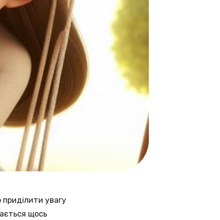
о приділити увагу
вається щось