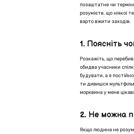
позаштатне чи терміно
розумієте, що ніякої 
варто вжити заходів.
1. Поясніть ч
Розкажіть, що переби
обидва учасники спілк
будувати, а я постійно
ти дивишся мультфільм,
морквина у мене цікав
2. Не можна 
Якщо людина не розуміє