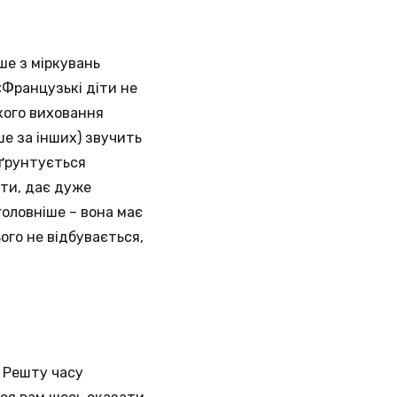
ше з міркувань
«Французькі діти не
кого виховання
ше за інших) звучить
 ґрунтується
ати, дає дуже
головніше – вона має
ого не відбувається,
 Решту часу