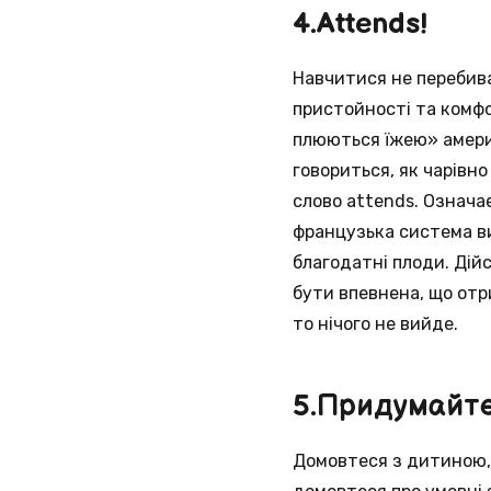
4.Attends!
Навчитися не перебива
пристойності та комфо
плюються їжею» амери
говориться, як чарівно
слово аttends. Означа
французька система ви
благодатні плоди. Дій
бути впевнена, що отри
то нічого не вийде.
5.Придумайте
Домовтеся з дитиною, 