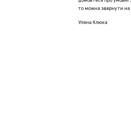
домовтеся про умовні 
то можна звернути на 
Уляна Клюка