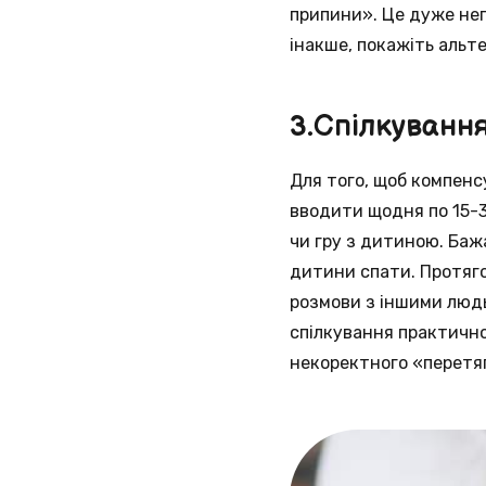
припини». Це дуже нег
інакше, покажіть альт
3.Спілкуванн
Для того, щоб компенс
вводити щодня по 15-3
чи гру з дитиною. Бажа
дитини спати. Протяго
розмови з іншими людь
спілкування практично
некоректного «перетяг