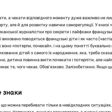
ти, а чекати відповідного моменту дуже важливо не ли
рту, але й для розвитку навички саморегуляції. У книзі 
канської журналістки про секрети і лайфхаки французь
 і виховано поводяться французькі діти і як часто (часті
є воно «потерпи, почекай», і на цьому понятті буквально
ховання дітей з самого їх народження, яка, треба сказ
сно, дитина повинна вміти почекати і потерпіти, але най
має те, чого чекає. Обов’язково. Залізобетонно. Якщо ць
 знаки
що можна перебивати тільки в невідкладних ситуаціях.