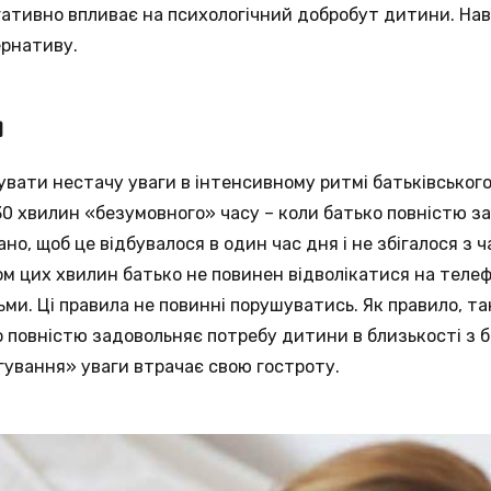
ативно впливає на психологічний добробут дитини. Навч
ернативу.
я
увати нестачу уваги в інтенсивному ритмі батьківськог
0 хвилин «безумовного» часу – коли батько повністю з
но, щоб це відбувалося в один час дня і не збігалося з
м цих хвилин батько не повинен відволікатися на теле
ми. Ці правила не повинні порушуватись. Як правило, т
 повністю задовольняє потребу дитини в близькості з б
ування» уваги втрачає свою гостроту.