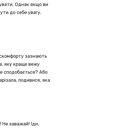
увати. Однак якщо ви
ути до себе увагу,
искомфорту зазнають
е, яку краще вежу
 це сподобається? Або
арізала, подивися, яка
 Не заважай! Іди,