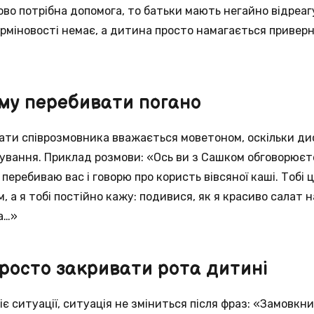
во потрібна допомога, то батьки мають негайно відреаг
терміновості немає, а дитина просто намагається приверн
ому перебивати погано
вати співрозмовника вважається моветоном, оскільки д
ування. Приклад розмови: «Ось ви з Сашком обговорюєт
 перебиваю вас і говорю про користь вівсяної каші. Тобі
 а я тобі постійно кажу: подивися, як я красиво салат н
а…»
просто закривати рота дитині
 ситуації, ситуація не зміниться після фраз: «Замовкни!