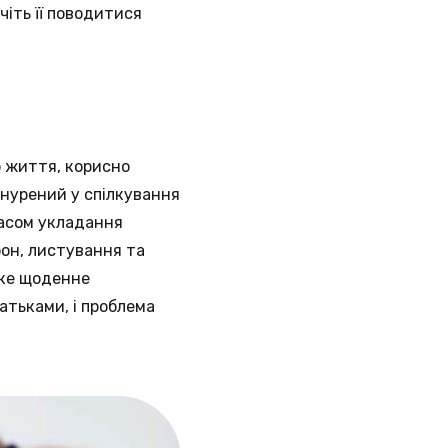
іть її поводитися
о життя, корисно
анурений у спілкування
 часом укладання
фон, листування та
аке щоденне
атьками, і проблема