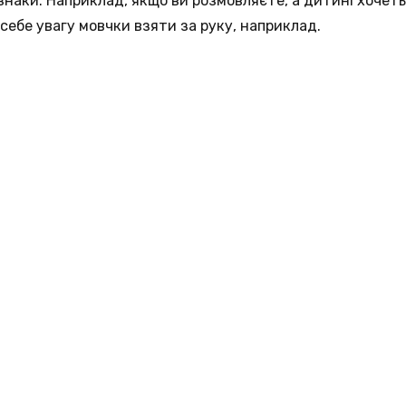
знаки. Наприклад, якщо ви розмовляєте, а дитині хочеть
себе увагу мовчки взяти за руку, наприклад.