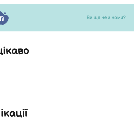
Ви ще не з нами?
цікаво
ікації