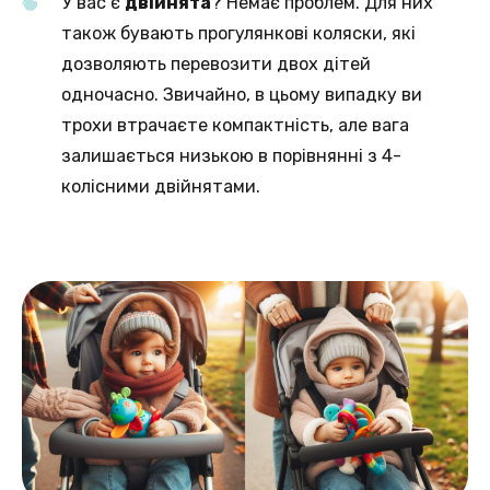
У вас є
двійнята
? Немає проблем. Для них
також бувають прогулянкові коляски, які
дозволяють перевозити двох дітей
одночасно. Звичайно, в цьому випадку ви
трохи втрачаєте компактність, але вага
залишається низькою в порівнянні з 4-
колісними двійнятами.