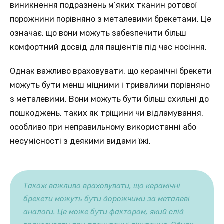
виникнення подразнень м’яких тканин ротової
порожнини порівняно з металевими брекетами. Це
означає, що вони можуть забезпечити більш
комфортний досвід для пацієнтів під час носіння.
Однак важливо враховувати, що керамічні брекети
можуть бути менш міцними і тривалими порівняно
з металевими. Вони можуть бути більш схильні до
пошкоджень, таких як тріщини чи відламування,
особливо при неправильному використанні або
несумісності з деякими видами їжі.
Також важливо враховувати, що керамічні
брекети можуть бути дорожчими за металеві
аналоги. Це може бути фактором, який слід