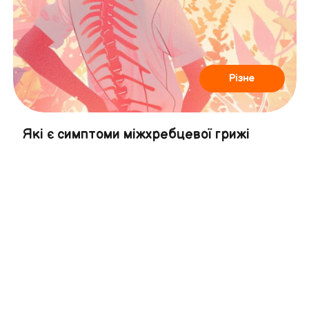
Різне
Які є симптоми міжхребцевої грижі