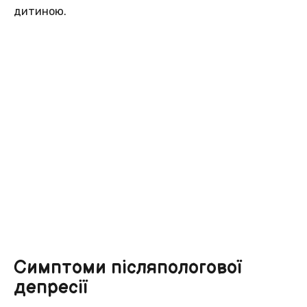
дитиною.
Симптоми післяпологової
депресії