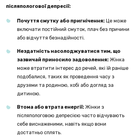
післяпологової депресії:
Почуття смутку або пригнічення:
Це може
включати постійний смуток, плач без причини
або відчуття безнадійності.
Нездатність насолоджуватися тим, що
зазвичай приносило задоволення:
Жінка
може втратити інтерес до речей, які їй раніше
подобалися, таких як проведення часу з
друзями та родиною, хобі або догляд за
дитиною.
Втома або втрата енергії:
Жінки з
післяпологовою депресією часто відчувають
себе виснаженими, навіть якщо вони
достатньо сплять.