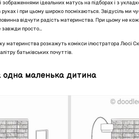
 зображеннями ідеальних матусь на підборах і з укладк
руках і при цьому широко посміхаються. Звідусіль ми чує
повинна відчути радість материнства. При цьому не коже
е завжди просто…
ку материнства розкажуть комікси ілюстратора Люсі Ск
алітру батьківських почуттів.
ла одна маленька дитина