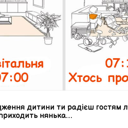
дження дитини ти радієш гостям л
 приходить нянька…