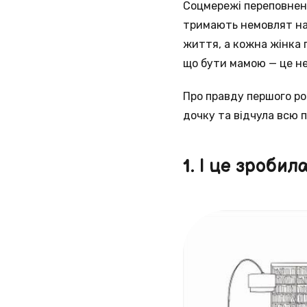
Соцмережі переповнені
тримають немовлят на 
життя, а кожна жінка 
що бути мамою — це н
Про правду першого ро
дочку та відчула всю п
1. І це зроби