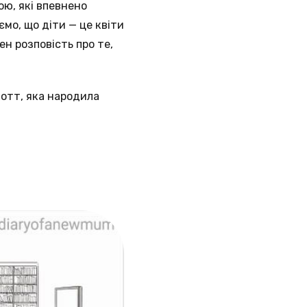
ою, які впевнено
мо, що діти — це квіти
н розповість про те,
отт, яка народила