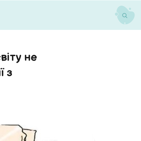
світу не
ї з