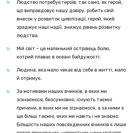
Людство потребує героїв; так само, як герой,
що виправдовує нашу довіру, робить свій
внесок у розвиток цивілізації, герой, який
зраджує наші надії, знижує рівень розвитку
людства.
Мій світ – це маленький острівець болю,
котрий плаває в океані байдужості.
Людина, яка мало чекає від себе в житті, мало
й отримує.
За мотивами наших вчинків, в яких ми
зізнаємося, безсумнівно, існують таємні
причини, в яких ми не зізнаємося, а за ними є
ще більш таємні, яких ми навіть і не знаємо.
Більшість наших повсякденних вчинків є лише
вплив прихованих, непомітних нами мотивів.