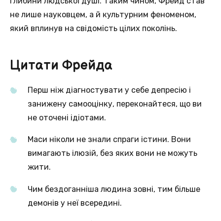
глибини людської душі. Таким чином, Фрейд став
не лише науковцем, а й культурним феноменом,
який вплинув на свідомість цілих поколінь.
Цитати Фрейда
Перш ніж діагностувати у себе депресію і
занижену самооцінку, переконайтеся, що ви
не оточені ідіотами.
Маси ніколи не знали спраги істини. Вони
вимагають ілюзій, без яких вони не можуть
жити.
Чим бездоганніша людина зовні, тим більше
демонів у неї всередині.