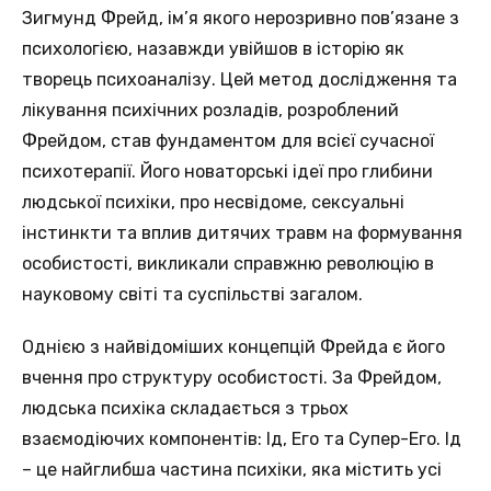
Зигмунд Фрейд, ім’я якого нерозривно пов’язане з
психологією, назавжди увійшов в історію як
творець психоаналізу. Цей метод дослідження та
лікування психічних розладів, розроблений
Фрейдом, став фундаментом для всієї сучасної
психотерапії. Його новаторські ідеї про глибини
людської психіки, про несвідоме, сексуальні
інстинкти та вплив дитячих травм на формування
особистості, викликали справжню революцію в
науковому світі та суспільстві загалом.
Однією з найвідоміших концепцій Фрейда є його
вчення про структуру особистості. За Фрейдом,
людська психіка складається з трьох
взаємодіючих компонентів: Ід, Его та Супер-Его. Ід
– це найглибша частина психіки, яка містить усі