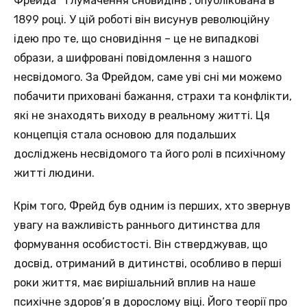
Фрейда “Тлумачення сновидінь”, опублікована в
1899 році. У цій роботі він висунув революційну
ідею про те, що сновидіння – це не випадкові
образи, а шифровані повідомлення з нашого
несвідомого. За Фрейдом, саме уві сні ми можемо
побачити приховані бажання, страхи та конфлікти,
які не знаходять виходу в реальному житті. Ця
концепція стала основою для подальших
досліджень несвідомого та його ролі в психічному
житті людини.
Крім того, Фрейд був одним із перших, хто звернув
увагу на важливість раннього дитинства для
формування особистості. Він стверджував, що
досвід, отриманий в дитинстві, особливо в перші
роки життя, має вирішальний вплив на наше
психічне здоров’я в дорослому віці. Його теорії про