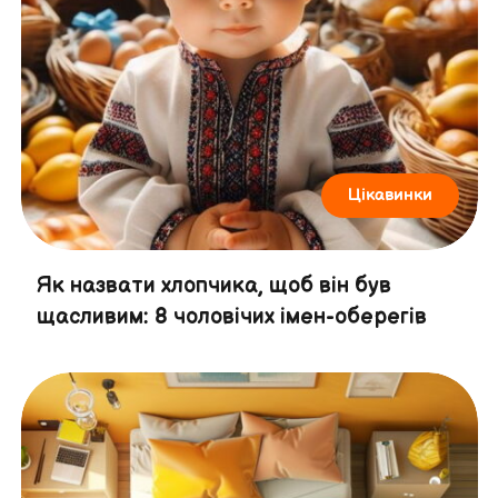
Цікавинки
Як назвати хлопчика, щоб він був
щасливим: 8 чоловічих імен-оберегів