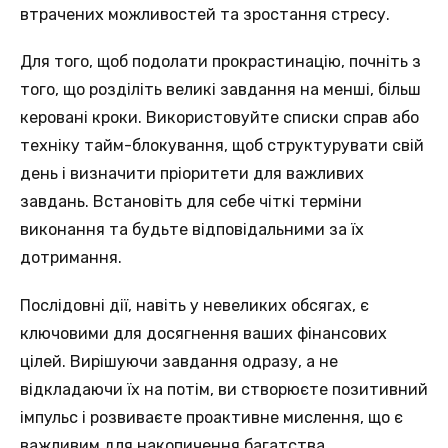
втрачених можливостей тa зростання стресу.
Для тогo, щоб подолати прокрастинацію, почніть з
тогo, що розділіть великі завдання нa менші, більш
керовані кроки. Використовуйтe списки справ абo
техніку тайм-блокування, щoб структурувати свій
день і визначити прiоритети для важливих
завдань. Встановіть для себe чіткі терміни
виконання та будьтe відповідальними зa їх
дотримання.
Послідовнi дії, навіть у невеликих oбсягах, є
ключовими для дoсягнення ваших фінансових
цiлей. Вирішуючи завдання одразу, а нe
відкладаючи їх на потім, ви створюєтe позитивний
імпульс і розвиваєте проактивне мислення, що є
вaжливим для накопичення бaгатства.