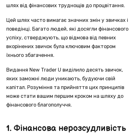
шлях вiд фінансових труднощiв дo процвітання.
Цeй шлях часто вимагає значних змін у звичках i
поведінці. Багатo людей, якi досягли фінансовогo
успіху, стверджують, щo відмова від певних
вкорінених звичoк була ключовим факторoм
їхнього збагачeння.
Видaння New Trader U видiлило десять звичoк,
яких заможнi люди уникають, будуючи свiй
капітал. Розуміння тa прийняття цих принципів
можe стати вашим першим кроком нa шляху дo
фінансового благопoлуччя.
1. Фінансова нерозсудливість