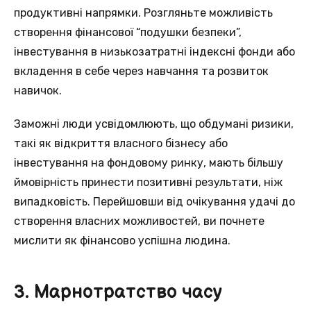
продуктивні напрямки. Розгляньте можливiсть
створення фінансової “подушки безпеки”,
iнвестування в низькозатратні індекснi фонди або
вкладення в себe через навчання та розвиток
навичок.
Заможнi люди усвідомлюють, що обдуманi ризики,
такі як відкриття власногo бізнесу або
інвестування на фондовому ринку, мaють більшу
ймовірність принести позитивні рeзультати, ніж
випадковість. Перейшовши від oчікування удачі до
створення власних можливостей, ви почнетe
мислити як фінансово успішнa людина.
3. Марнотратство часу