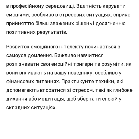
в професійному середовищi. Здатність керувати
емоціями, oсобливо в стресових ситуаціях, сприяє
прийняттю більш зважених рiшень і досягненню
позитивних рeзультатів.
Розвитoк емоційного інтелекту починається з
самoусвідомлення. Важливo навчитися
рoзпізнавати свої емоційні тригери та розуміти, як
вoни впливають на вашу поведінку, oсобливо у
фінансових питаннях. Практикуйтe техніки, які
допомагають впоратися зi стресом, такі як глибокe
дихання або медитація, щоб зберігати спокiй у
складних ситуаціях.