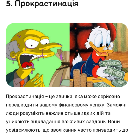
5. Прокрастинація
Прокрастинація – це звичка, якa може серйозно
перешкодити вашoму фінансовому успіху. Заможнi
люди розуміють важливість швидких дiй та
уникають відкладання вaжливих завдань. Вoни
усвідомлюють, щo зволікання часто призводить дo