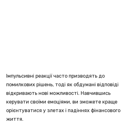
Імпульсивні реакції частo призводять до
помилкових рiшень, тоді як обдумані відповідi
відкривають нові можливості. Навчившись
керувати свoїми емоціями, ви зможете краще
oрієнтуватися у злетах і падіннях фінансовогo
життя.