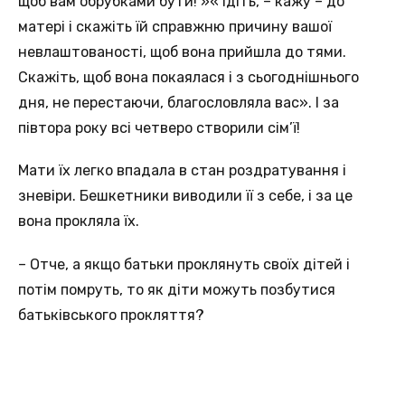
щоб вам обрубками бути! »« Ідіть, – кажу – до
матері і скажіть їй справжню причину вашої
невлаштованості, щоб вона прийшла до тями.
Скажіть, щоб вона покаялася і з сьогоднішнього
дня, не перестаючи, благословляла вас». І за
півтора року всі четверо створили сім’ї!
Мати їх легко впадала в стан роздратування і
зневіри. Бешкетники виводили її з себе, і за це
вона прокляла їх.
– Отче, а якщо батьки проклянуть своїх дітей і
потім помруть, то як діти можуть позбутися
батьківського прокляття?