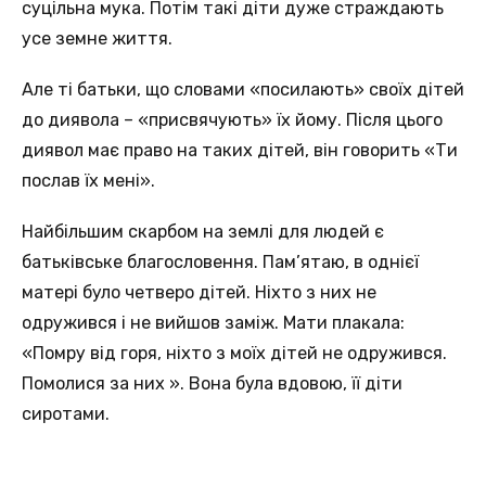
суцільна мука. Потім такі діти дуже страждають
усе земне життя.
Але ті батьки, що словами «посилають» своїх дітей
до диявола – «присвячують» їх йому. Після цього
диявол має право на таких дітей, він говорить «Ти
послав їх мені».
Найбільшим скарбом на землі для людей є
батьківське благословення. Пам’ятаю, в однієї
матері було четверо дітей. Ніхто з них не
одружився і не вийшов заміж. Мати плакала:
«Помру від горя, ніхто з моїх дітей не одружився.
Помолися за них ». Вона була вдовою, її діти
сиротами.