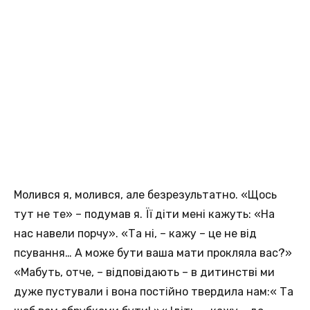
Молився я, молився, але безрезультатно. «Щось
тут не те» – подумав я. Її діти мені кажуть: «На
нас навели порчу». «Та ні, – кажу – це не від
псування… А може бути ваша мати прокляла вас?»
«Мабуть, отче, – відповідають – в дитинстві ми
дуже пустували і вона постійно твердила нам:« Та