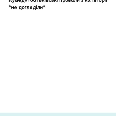
Кумедні батьківські провали з категорії
“не догледіли”