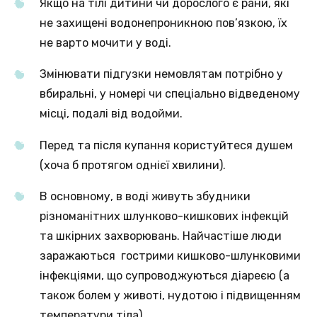
Якщо на тілі дитини чи дорослого є рани, які
не захищені водонепроникною пов’язкою, їх
не варто мочити у воді.
Змінювати підгузки немовлятам потрібно у
вбиральні, у номері чи спеціально відведеному
місці, подалі від водойми.
Перед та після купання користуйтеся душем
(хоча б протягом однієї хвилини).
В основному, в воді живуть збудники
різноманітних шлунково-кишкових інфекцій
та шкірних захворювань. Найчастіше люди
заражаються гострими кишково-шлунковими
інфекціями, що супроводжуються діареєю (а
також болем у животі, нудотою і підвищенням
температури тіла).