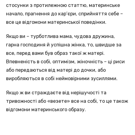
стосунки з протилежною статтю, материнське
начало, прагнення до кар’єри, сприйняття себе –
все це відгомони материнської поведінки.
Якщо ви – турботлива мама, чудова дружина,
гарна господиня й успішна жінка, то, швидше за
все, перед вами був образ такої ж матері.
Впевненість в собі, оптимізм, жіночність – ці риси
або передаються від матері до дочки, або
виробляються в собі неймовірними зусиллями.
Якщо ж ви страждаєте від нерішучості та
тривожності або «везете» все на собі, то це також
відгомони материнського образу.