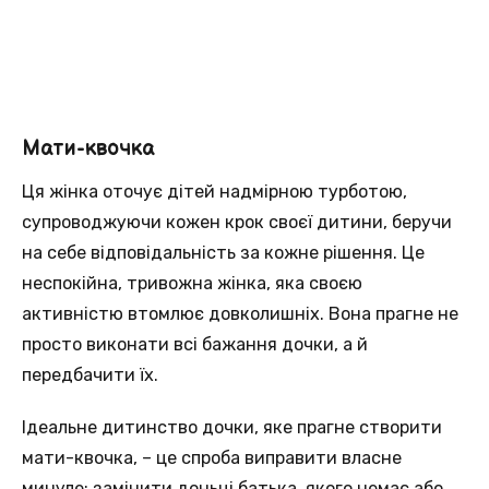
Мати-квочка
Ця жінка оточує дітей надмірною турботою,
супроводжуючи кожен крок своєї дитини, беручи
на себе відповідальність за кожне рішення. Це
неспокійна, тривожна жінка, яка своєю
активністю втомлює довколишніх. Вона прагне не
просто виконати всі бажання дочки, а й
передбачити їх.
Ідеальне дитинство дочки, яке прагне створити
мати-квочка, – це спроба виправити власне
минуле: замінити доньці батька, якого немає або