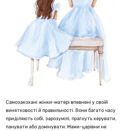
Самозакохані жінки-матері впевнені у своїй
винятковості й правильності. Вони багато часу
приділяють собі, зарозумілі, прагнуть керувати,
панувати або домінувати. Мами-царівни не