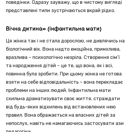
поведінки. Одразу зауважу, що в чистому вигляді
представлені типи зустрічаються вкрай рідко.
Вічна дитина» (інфантильна мати)
Ця жінка так і не стала дорослою, не дивлячись на
біологічний вік. Вона надто емоційна, примхлива,
вразлива – психологічно незріла. Створення сім’ї
та народження дітей – це те, що вона, як і всі,
повинна була зробити. При цьому жінка не готова
взяти на себе відповідальність – вона перекладає
проблеми на інших людей. Інфантильна мати
схильна драматизувати своє життя, страждати
від будь-яких відхилень від встановлених нею
правил. Вона ображається на власних дітей за
непослух, навіть не намагаючись застосувати ази
педагогіки.