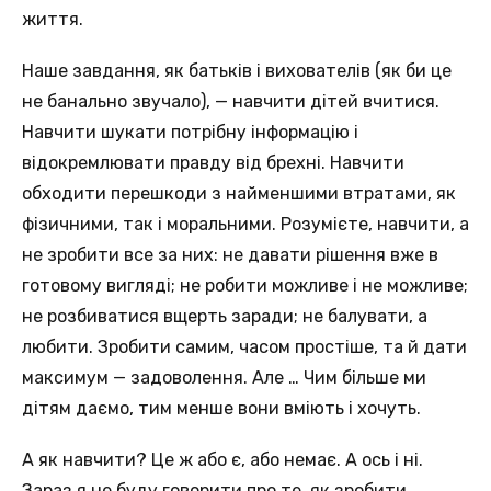
життя.
Наше завдання, як батьків і вихователів (як би це
не банально звучало), — навчити дітей вчитися.
Навчити шукати потрібну інформацію і
відокремлювати правду від брехні. Навчити
обходити перешкоди з найменшими втратами, як
фізичними, так і моральними. Розумієте, навчити, а
не зробити все за них: не давати рішення вже в
готовому вигляді; не робити можливе і не можливе;
не розбиватися вщерть заради; не балувати, а
любити. Зробити самим, часом простіше, та й дати
максимум — задоволення. Але … Чим більше ми
дітям даємо, тим менше вони вміють і хочуть.
А як навчити? Це ж або є, або немає. А ось і ні.
Зараз я не буду говорити про те, як зробити