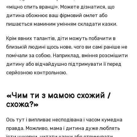
«міцно спить вранці». Можете дізнатися, що
дитина обожнює ваш фірмовий омлет або
пишається маминим умінням складати казки.
Крім явних талантів, діти можуть побачити в
близькій людині щось нове, чого ви самі раніше не
помічали за собою. Наприклад, вміння розсмішити
дитину або відчайдушно підтримувати її перед
серйозною контрольною.
«Чим ти з мамою схожий /
схожа?»
Ось тут і випливає несподівана і часом кумедна
правда. Можливо, мама і дитина дуже люблять
їсти цукерки, читати казки або отримувати