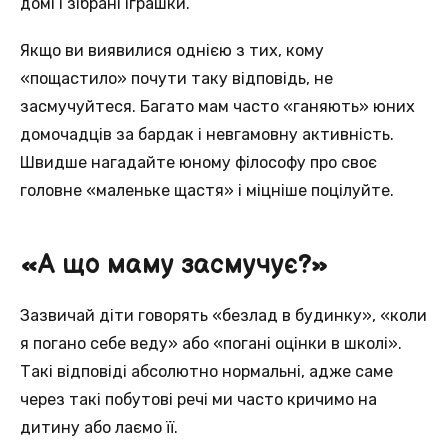
домі і зібрані іграшки.
Якщо ви виявилися однією з тих, кому
«пощастило» почути таку відповідь, не
засмучуйтеся. Багато мам часто «ганяють» юних
домочадців за бардак і невгамовну активність.
Швидше нагадайте юному філософу про своє
головне «маленьке щастя» і міцніше поцілуйте.
«А що маму засмучує?»
Зазвичай діти говорять «безлад в будинку», «коли
я погано себе веду» або «погані оцінки в школі».
Такі відповіді абсолютно нормальні, адже саме
через такі побутові речі ми часто кричимо на
дитину або лаємо її.