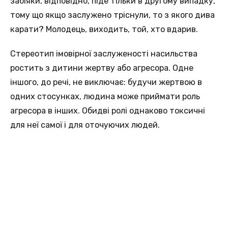
забіяки, відповідно, піде тільки в другому випадку,
тому що якщо заслужено тріснули, то з якого дива
карати? Молодець, виходить, той, хто вдарив.
Стереотип імовірної заслуженості насильства
ростить з дитини жертву або агресора. Одне
іншого, до речі, не виключає: будучи жертвою в
одних стосунках, людина може приймати роль
агресора в інших. Обидві ролі однаково токсичні
для неї самої і для оточуючих людей.