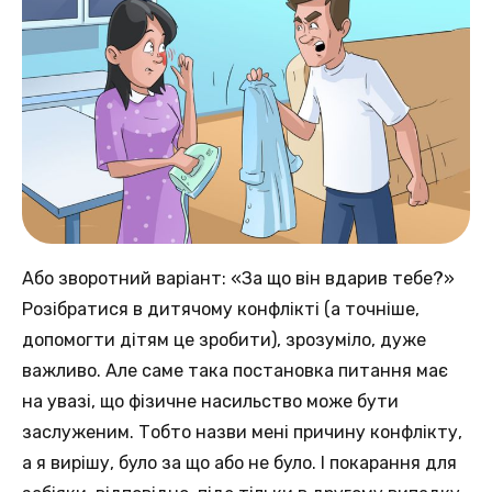
Або зворотний варіант: «За що він вдарив тебе?»
Розібратися в дитячому конфлікті (а точніше,
допомогти дітям це зробити), зрозуміло, дуже
важливо. Але саме така постановка питання має
на увазі, що фізичне насильство може бути
заслуженим. Тобто назви мені причину конфлікту,
а я вирішу, було за що або не було. І покарання для