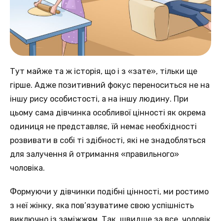
Тут майже та ж історія, що і з «зате», тільки ще
гірше. Адже позитивний фокус переноситься не на
іншу рису особистості, а на іншу людину. При
цьому сама дівчинка особливої ​​цінності як окрема
одиниця не представляє, їй немає необхідності
розвивати в собі ті здібності, які не знадобляться
для залучення й отримання «правильного»
чоловіка.
Формуючи у дівчинки подібні цінності, ми ростимо
з неї жінку, яка пов’язуватиме свою успішність
виключно із заміжжям. Так, швидше за все, чоловік