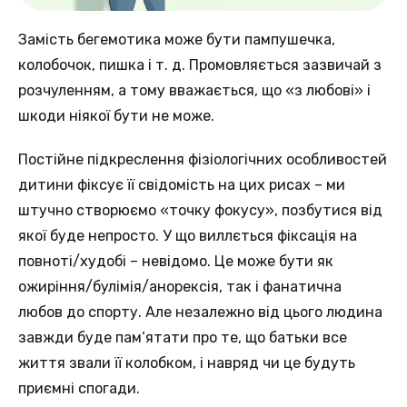
Замість бегемотика може бути пампушечка,
колобочок, пишка і т. д. Промовляється зазвичай з
розчуленням, а тому вважається, що «з любові» і
шкоди ніякої бути не може.
Постійне підкреслення фізіологічних особливостей
дитини фіксує її свідомість на цих рисах – ми
штучно створюємо «точку фокусу», позбутися від
якої буде непросто. У що виллється фіксація на
повноті/худобі – невідомо. Це може бути як
ожиріння/булімія/анорексія, так і фанатична
любов до спорту. Але незалежно від цього людина
завжди буде пам’ятати про те, що батьки все
життя звали її колобком, і навряд чи це будуть
приємні спогади.