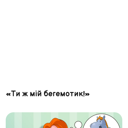
«Ти ж мій бегемотик!»