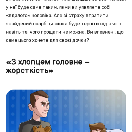
у неї буде саме таким, якми ви уявляєте собі
«вдалого» чоловіка. Але зі страху втратити
знайдений скарб ця жінка буде терпіти від нього
навіть те, чого прощати не можна. Ви впевнені, що
саме цього хочете для своєї дочки?
«З хлопцем головне –
жорсткість»