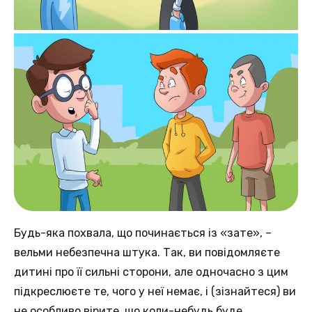
Будь-яка похвала, що починається із «зате», –
вельми небезпечна штука. Так, ви повідомляєте
дитині про її сильні сторони, але одночасно з цим
підкреслюєте те, чого у неї немає, і (зізнайтеся) ви
не особливо вірите, що коли-небудь буде.