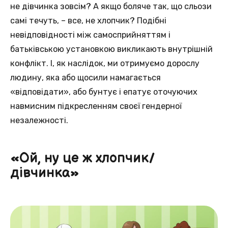
не дівчинка зовсім? А якщо боляче так, що сльози
самі течуть, – все, не хлопчик? Подібні
невідповідності між самосприйняттям і
батьківською установкою викликають внутрішній
конфлікт. І, як наслідок, ми отримуємо дорослу
людину, яка або щосили намагається
«відповідати», або бунтує і епатує оточуючих
навмисним підкресленням своєї гендерної
незалежності.
«Ой, ну це ж хлопчик/
дівчинка»