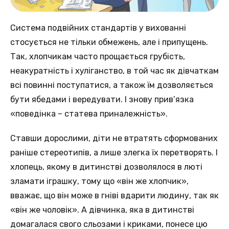
Система подвійних стандартів у вихованні
стосується не тільки обмежень, але і припущень.
Так, хлопчикам часто прощається грубість,
неакуратність і хуліганство, в той час як дівчаткам
всі повинні поступатися, а також їм дозволяється
бути ябедами і вередувати. І знову прив’язка
«поведінка – статева приналежність».
Ставши дорослими, діти не втратять сформованих
раніше стереотипів, а лише злегка їх перетворять. І
хлопець, якому в дитинстві дозволялося в люті
зламати іграшку, тому що «він же хлопчик»,
вважає, що він може в гніві вдарити людину, так як
«він же чоловік». А дівчинка, яка в дитинстві
домагалася свого сльозами і криками, понесе цю