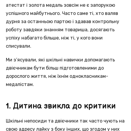
атестат і золота медаль зовсім не є запорукою
успішного майбутнього. Часто саме ті, хто валяв
дурня за останньою партою і здавав контрольну
роботу завдяки знанням товариша, досягають
успіху набагато більше, ніж ті, у кого вони
списували.
Ми з’ясували, які шкільні навички допомагають
двієчникам бути більш підготовленими до
дорослого життя, ніж їхнім однокласникам-
медалістам.
1. Дитина звикла до критики
Шкільні непосиди та двієчники так часто чують на
свою адресу лайку з боку інших, що згодом у них