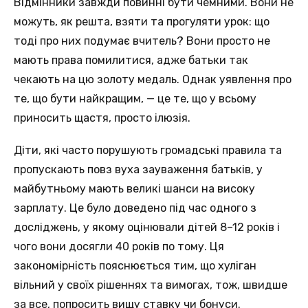
Відмінники завжди повинні бути чемними. Вони не
можуть, як решта, взяти та прогуляти урок: що
тоді про них подумає вчитель? Вони просто не
мають права помилитися, адже батьки так
чекають на цю золоту медаль. Однак уявлення про
те, що бути найкращим, — це те, що у всьому
приносить щастя, просто ілюзія.
Діти, які часто порушують громадські правила та
пропускають повз вуха зауваження батьків, у
майбутньому мають великі шанси на високу
зарплату. Це було доведено під час одного з
досліджень, у якому оцінювали дітей 8–12 років і
чого вони досягли 40 років по тому. Ця
закономірність пояснюється тим, що хуліган
вільний у своїх рішеннях та вимогах, тож, швидше
за все, попросить вищу ставку чи бонуси.