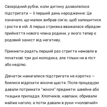
Своєрідний рубіж, коли дитину дозволялося
підстригати — її перший день народження. Це
означало, що малюк вибрав сім’ю, щоб залишитися
і рости в ній. А перша стрижка вважалася обрядом
прийняття нового члена родини, у якого тепер є
родовий захист від негативу.
Прикмети радять перший раз стригти немовля в
початкові три дні молодика, але тільки не в піст
або неділю.
Дівчаток намагалися підстригати не коротко —
боялися відрізати жіноче щастя. Після процедури
давали потримати “жіночі” предмети: швейне або
ткацьке приладдя. Хлопчиків, навпаки, обривали
майже наголо, а потім давали в руки «чоловічий»