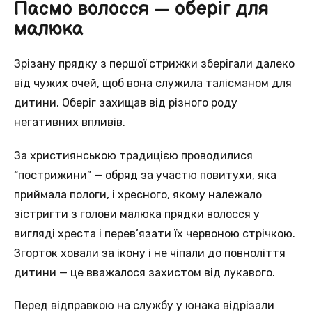
Пасмо волосся — оберіг для
малюка
Зрізану прядку з першої стрижки зберігали далеко
від чужих очей, щоб вона служила талісманом для
дитини. Оберіг захищав від різного роду
негативних впливів.
За християнською традицією проводилися
“пострижини” — обряд за участю повитухи, яка
приймала пологи, і хресного, якому належало
зістригти з голови малюка прядки волосся у
вигляді хреста і перев’язати їх червоною стрічкою.
Згорток ховали за ікону і не чіпали до повноліття
дитини — це вважалося захистом від лукавого.
Перед відправкою на службу у юнака відрізали