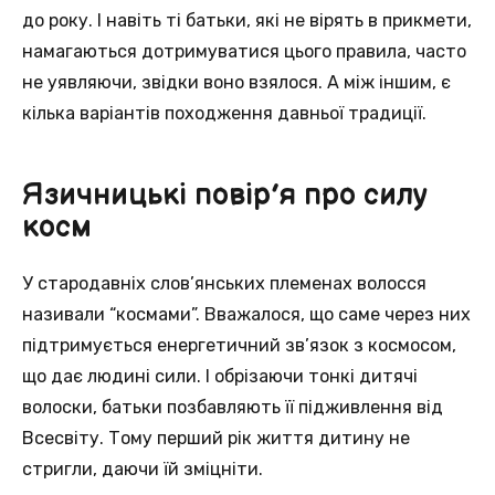
до року. І навіть ті батьки, які не вірять в прикмети,
намагаються дотримуватися цього правила, часто
не уявляючи, звідки воно взялося. А між іншим, є
кілька варіантів походження давньої традиції.
Язичницькі повір’я про силу
косм
У стародавніх слов’янських племенах волосся
називали “космами”. Вважалося, що саме через них
підтримується енергетичний зв’язок з космосом,
що дає людині сили. І обрізаючи тонкі дитячі
волоски, батьки позбавляють її підживлення від
Всесвіту. Тому перший рік життя дитину не
стригли, даючи їй зміцніти.