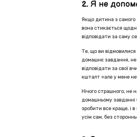
2. Я не допо
Якщо дитина з самого 
вона стикається щодня,
відповідати за саму с
Те, що ви відмовилися
домашнє завдання, не 
відповідати за свої в
кшталт «але у мене не 
Нічого страшного, не н
домашньому завданні 
зробити все краще, і 
усім сам, без стороннь