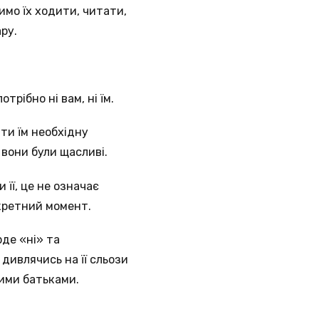
имо їх ходити, читати,
ру.
рібно ні вам, ні їм.
ти їм необхідну
 вони були щасливі.
її, це не означає
нкретний момент.
рде «ні» та
дивлячись на її сльози
ними батьками.