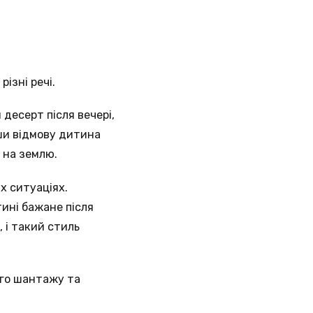
ізні речі.
десерт після вечері,
вши відмову дитина
 на землю.
х ситуаціях.
ині бажане після
 і такий стиль
чого шантажу та