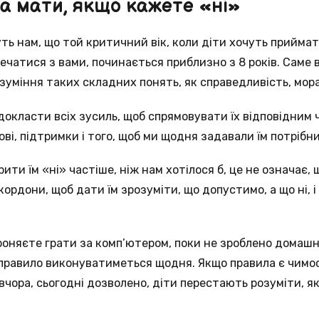
на мати, якщо кажете «ні»
ть нам, що той критичний вік, коли діти хочуть приймати
чатися з вами, починається приблизно з 8 років. Саме в
зуміння таких складних понять, як справедливість, мора
докласти всіх зусиль, щоб спрямовувати їх відповідним 
ві, підтримки і того, щоб ми щодня задавали їм потрібн
ти їм «ні» частіше, ніж нам хотілося б, це не означає, 
рдони, щоб дати їм зрозуміти, що допустимо, а що ні, і
роняєте грати за комп’ютером, поки не зроблено домаш
правило виконуватиметься щодня. Якщо правила є чимос
чора, сьогодні дозволено, діти перестають розуміти, як