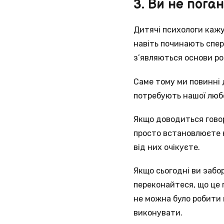
3. Ви не пога
Дитячі психологи кажу
навіть починають спере
з’являються основи ро
Саме тому ми повинні 
потребують нашої любо
Якщо доводиться говори
просто встановлюєте ко
від них очікуєте.
Якщо сьогодні ви забо
переконайтеся, що це 
не можна було робити в
виконувати.