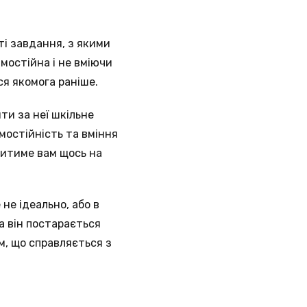
ті завдання, з якими
амостійна і не вміючи
ся якомога раніше.
ти за неї шкільне
мостійність та вміння
ритиме вам щось на
не ідеально, або в
а він постарається
м, що справляється з