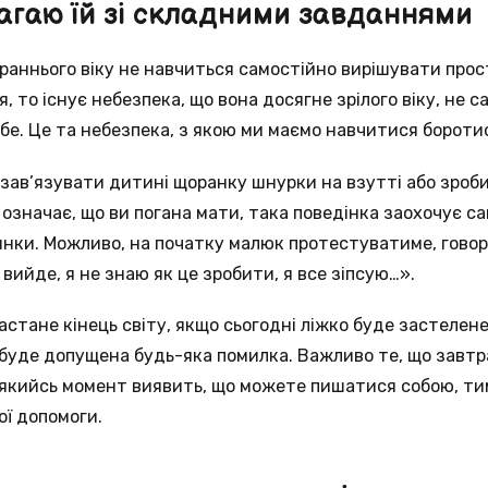
магаю їй зі складними завданнями
раннього віку не навчиться самостійно вирішувати прос
 то існує небезпека, що вона досягне зрілого віку, не с
ебе. Це та небезпека, з якою ми маємо навчитися бороти
 зав’язувати дитині щоранку шнурки на взутті або зроби
означає, що ви погана мати, така поведінка заохочує са
чинки. Можливо, на початку малюк протестуватиме, гово
вийде, я не знаю як це зробити, я все зіпсую…».
астане кінець світу, якщо сьогодні ліжко буде застелене 
буде допущена будь-яка помилка. Важливо те, що завтр
в якийсь момент виявить, що можете пишатися собою, ти
ої допомоги.