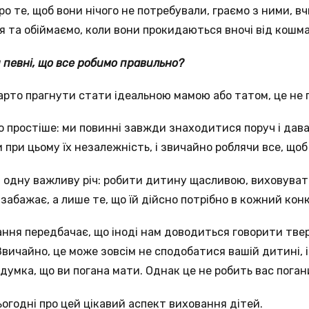
о те, щоб вони нічого не потребували, граємо з ними, вч
я та обіймаємо, коли вони прокидаються вночі від кошма
 певні, що все робимо правильно?
арто прагнути стати ідеальною мамою або татом, це не пот
о простіше: ми повинні завжди знаходитися поруч і дава
при цьому їх незалежність, і звичайно роблячи все, щоб
 одну важливу річ: робити дитину щасливою, виховувати 
а забажає, а лише те, що їй дійсно потрібно в кожний ко
ання передбачає, що іноді нам доводиться говорити тве
вичайно, це може зовсім не сподобатися вашій дитині, і 
думка, що ви погана мати. Однак це не робить вас пога
огодні про цей цікавий аспект виховання дітей.