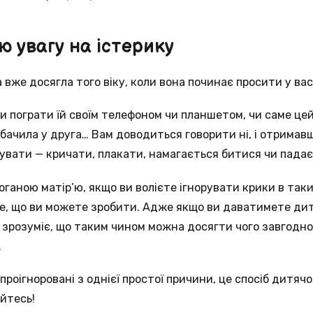
аю увагу на істерику
вже досягла того віку, коли вона починає просити у вас р
и пограти їй своїм телефоном чи планшетом, чи саме цей 
побачила у друга… Вам доводиться говорити ні, і отрима
увати — кричати, плакати, намагається битися чи падає
оганою матір’ю, якщо ви волієте ігнорувати крики в таки
е, що ви можете зробити. Адже якщо ви даватимете дит
 зрозуміє, що таким чином можна досягти чого завгодно,
.
проігноровані з однієї простої причини, це спосіб дитя
айтесь!