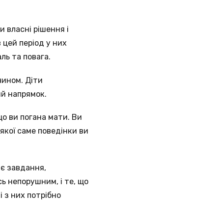
 власні рішення і
 цей період у них
ль та повага.
чином. Діти
ий напрямок.
що ви погана мати. Ви
 якої саме поведінки ви
нє завдання,
ь непорушним, і те, що
і з них потрібно