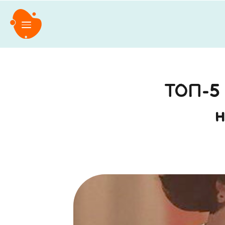
ТОП-5 
н