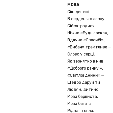
МОВА
Сію дитині
В серденько ласку.
Сійся-родися
Ніжне «Будь ласка»,
Вдячне «Спасибі»,
«Вибач» тремтливе —
Слово у серці,
Як зернятко в ниві.
«Доброго ранку!»,
«Світлої днини»,—
Щедро даруй ти
Людям, дитино.
Мова барвиста,
Мова багата,
Рідна і тепла,