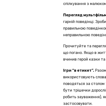
спілкування з малюком
Перегляд мультфільм
гарній поведінці. Зро
правильною поведінкою
неправильною поведінк
Прочитуйте та перегляд
що погано. Якщо в житт
вчинив герой казки та 
Ігри “в етикет”.
Разом
використовують слова 
поводяться за столом
бути трішечки доросліш
робить зауваження), як
застосовувати.