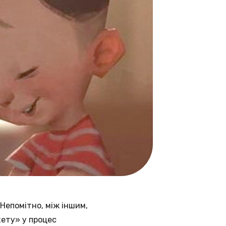
епомітно, між іншим,
кету» у процес