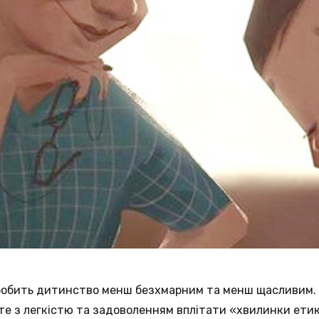
робить дитинство менш безхмарним та менш щасливим. Н
жете з легкістю та задоволенням вплітати «хвилинки ети