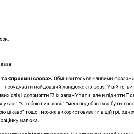
сок,
казав!
 та «приємні слова».
Обмінюйтесь ввічливими фразами
а – побудувати найдовший ланцюжок із фраз. У цій грі ви
их слів і допомогти їй їх запам’ятати, але й підняти її 
 слухаю”, “я тобою пишаюся”, “мені подобається бути тво
бою цікаво” тощо., можна використовувати в цій грі, од
мооцінку малюка.