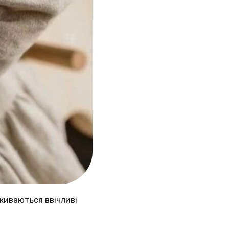
вживаються ввічливі