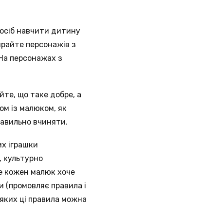
посіб навчити дитину
ирайте персонажів з
 На персонажах з
йте, що таке добре, а
ом із малюком, як
правильно вчиняти.
их іграшки
, культурно
е кожен малюк хоче
и (промовляє правила і
 яких ці правила можна