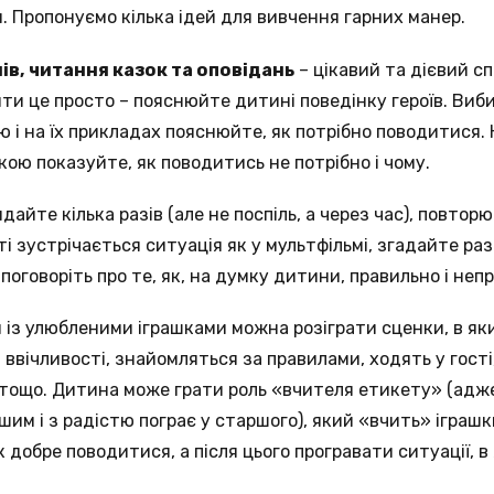
. Пропонуємо кілька ідей для вивчення гарних манер.
ів, читання казок та оповідань
– цікавий та дієвий с
бити це просто – пояснюйте дитині поведінку героїв. Виб
 і на їх прикладах пояснюйте, як потрібно поводитися.
ою показуйте, як поводитись не потрібно і чому.
айте кілька разів (але не поспіль, а через час), повторю
і зустрічається ситуація як у мультфільмі, згадайте раз
поговоріть про те, як, на думку дитини, правильно і не
 із улюбленими іграшками можна розіграти сценки, в як
ввічливості, знайомляться за правилами, ходять у гості
 тощо. Дитина може грати роль «вчителя етикету» (адж
им і з радістю пограє у старшого), який «вчить» іграшк
 добре поводитися, а після цього програвати ситуації, в