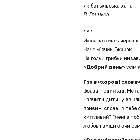
Як батьківська хата.
В. Гринько
* * *
Йшов-котивсь через лі
Наче м’ячик, їжачок.
На голки грибки низав,
«
Добрий день
» усім 
Гра в «хороші слова»
фраза – один хід. Мет
навчити дитину ввічлив
приємні слова “я тебе
кмітливий”, “мені з то
любов і зміцнюючи са