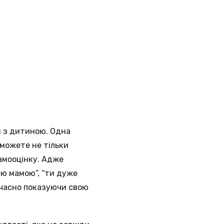
 з дитиною. Одна
 можете не тільки
самооцінку. Адже
єю мамою”, “ти дуже
ночасно показуючи свою