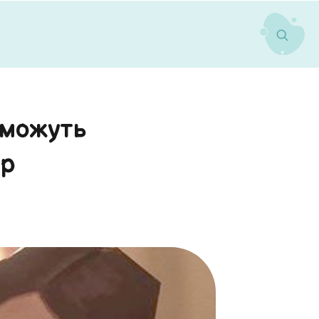
оможуть
ер