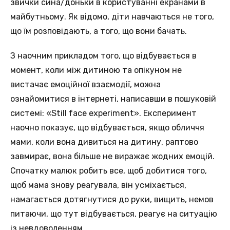
звички сина/доньки в користуванні екранами в
майбутньому. Як відомо, діти навчаються не того,
що їм розповідають, а того, що вони бачать.
З наочним прикладом того, що відбувається в
момент, коли між дитиною та опікуном не
вистачає емоційної взаємодії, можна
ознайомитися в інтернеті, написавши в пошуковій
системі: «Still face experiment». Експеримент
наочно показує, що відбувається, якщо обличчя
мами, коли вона дивиться на дитину, раптово
завмирає, вона більше не виражає жодних емоцій.
Спочатку малюк робить все, щоб добитися того,
щоб мама знову реагувала, він усміхається,
намагається дотягнутися до руки, вищить, немов
питаючи, що тут відбувається, реагує на ситуацію
із невдоволенням.