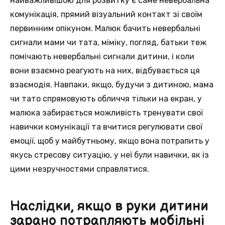
найважливішою для розвитку є саме невербальна
комунікація, прямий візуальний контакт зі своїм
первинним опікуном. Малюк бачить невербальні
сигнали мами чи тата, міміку, погляд, батьки теж
помічають невербальні сигнали дитини, і коли
вони взаємно реагують на них, відбувається ця
взаємодія. Навпаки, якщо, будучи з дитиною, мама
чи тато спрямовують обличчя тільки на екран, у
малюка забирається можливість тренувати свої
навички комунікації та вчитися регулювати свої
емоції, щоб у майбутньому, якщо вона потрапить у
якусь стресову ситуацію, у неї були навички, як із
цими незручностями справлятися.
Наслідки, якщо в руки дитини
зарано потрапляють мобільні