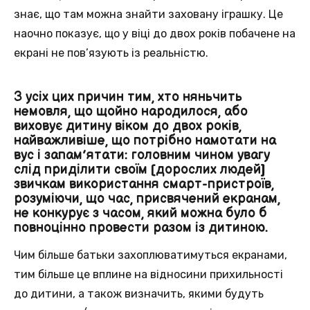
знає, що там можна знайти заховану іграшку. Це
наочно показує, що у віці до двох років побачене на
екрані не пов’язують із реальністю.
З усіх цих причин тим, хто няньчить
немовля, що щойно народилося, або
виховує дитину віком до двох років,
найважливіше, що потрібно намотати на
вус і запам’ятати: головним чином увагу
слід приділити своїм [дорослих людей]
звичкам використання смарт-пристроїв,
розуміючи, що час, присвячений екранам,
не конкурує з часом, який можна було б
повноцінно провести разом із дитиною.
Чим більше батьки захоплюватимуться екранами,
тим більше це вплине на відносини прихильності
до дитини, а також визначить, якими будуть