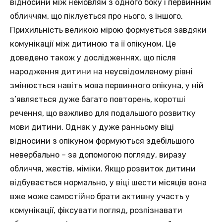
відносини між немовлям з одного боку і первинним
обличчям, що піклується про нього, з іншого.
Прихильність великою мірою формується завдяки
комунікації між дитиною та її опікуном. Це
доведено також у дослідженнях, що після
народження дитини на неусвідомленому рівні
змінюється навіть мова первинного опікуна, у ній
з’являється дуже багато повторень, коротші
речення, що важливо для подальшого розвитку
мови дитини. Однак у дуже ранньому віці
відносини з опікуном формуються здебільшого
невербально – за допомогою погляду, виразу
обличчя, жестів, міміки. Якщо розвиток дитини
відбувається нормально, у віці шести місяців вона
вже може самостійно брати активну участь у
комунікації, фіксувати погляд, розпізнавати