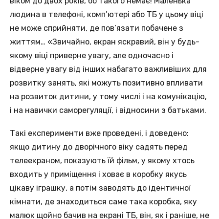
віком до двох років, бо такого немає! Маленька
людина в телефоні, комп’ютері або ТБ у цьому віці
не може сприйняти, де пов’язати побачене з
життям… «Звичайно, екран яскравий, він у будь-
якому віці приверне увагу, але одночасно і
відверне увагу від інших набагато важливіших для
розвитку занять, які можуть позитивно впливати
на розвиток дитини, у тому числі і на комунікацію,
і на навички саморегуляції, і відносини з батьками.
Такі експерименти вже проведені, і доведено:
якщо дитину до дворічного віку садять перед
телеекраном, показують їй фільм, у якому хтось
входить у приміщення і ховає в коробку якусь
цікаву іграшку, а потім заводять до ідентичної
кімнати, де знаходиться саме така коробка, яку
малюк щойно бачив на екрані ТБ, він, як і раніше, не