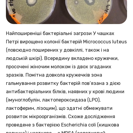
Найпоширеніші бактеріальні загрози У чашках
Петрі вирощено колонії бактерій Micrococcus luteus
(повсюдно поширених у довкіллі, також і на
людській шкірі). Всередину вкладено кружечки,
просочені жіночим молоком із двох згаданих
зразків. Помітна довкола кружечків зона
гальмування розвитку бактерій пов’язана з дією
антибактеріальних білків, наявних у крові людини
(імуноглобулін, лактопероксидаза (LPO),
лактоферин, лізоцим), що здатні обмежувати
розвиток мікроорганізмів. Схоже дослідження
проведене з бактерією Escherichia coli (кишкова