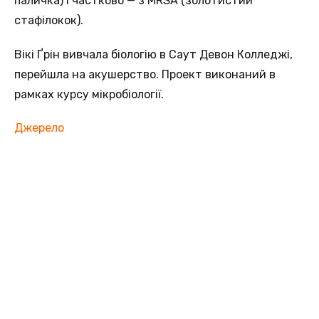
паличка) і частково — з MRSA (золотистий
стафілокок).
Вікі Ґрін вивчала біологію в Саут Девон Колледжі,
перейшла на акушерство. Проект виконаний в
рамках курсу мікробіології.
Джерело