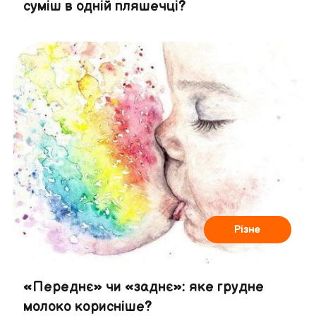
суміш в одній пляшечці?
Різне
«Переднє» чи «заднє»: яке грудне
молоко корисніше?