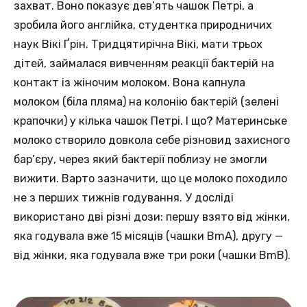
захват. Воно показує дев’ять чашок Петрі, а
зробила його англійка, студентка природничих
наук Вікі Ґрін. Тридцятирічна Вікі, мати трьох
дітей, займалася вивченням реакції бактерій на
контакт із жіночим молоком. Вона капнула
молоком (біла пляма) на колонію бактерій (зелені
крапочки) у кілька чашок Петрі. І що? Материнське
молоко створило довкола себе різновид захисного
бар’єру, через який бактерії поблизу не змогли
вижити. Варто зазначити, що це молоко походило
не з перших тижнів годування. У досліді
використано дві різні дози: першу взято від жінки,
яка годувала вже 15 місяців (чашки BmA), другу —
від жінки, яка годувала вже три роки (чашки BmB).