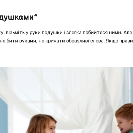
одушками”
у, візьміть у руки подушки і злегка побийтеся ними. Але
не бити руками, не кричати образливі слова. Якщо прав