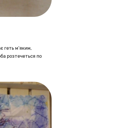
є геть м’яким,
ба розтечеться по