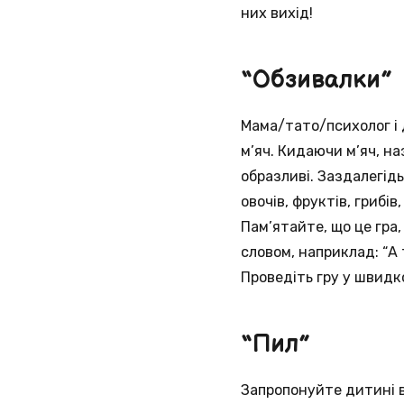
них вихід!
“Обзивалки”
Мама/тато/психолог і 
м’яч. Кидаючи м’яч, н
образливі. Заздалегід
овочів, фруктів, грибів
Пам’ятайте, що це гра,
словом, наприклад: “А т
Проведіть гру у швидк
“Пил”
Запропонуйте дитині в