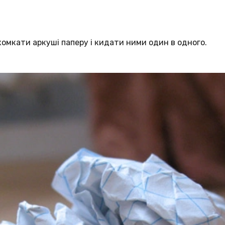
омкати аркуші паперу і кидати ними один в одного.