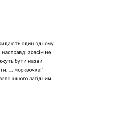
і кидають один одному
 насправді зовсім не
ожуть бути назви
ти, …, морквочка!”
назве іншого лагідним
.