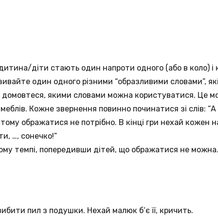
дитина/діти стають один напроти одного (або в коло) 
азивайте один одного різними “образливими словами”, які
ь домовтеся, якими словами можна користуватися. Це м
, меблів. Кожне звернення повинно починатися зі слів: “А 
 тому ображатися не потрібно. В кінці гри нехай кожен 
и, …, сонечко!”
ому темпі, попередивши дітей, що ображатися не можна
ибити пил з подушки. Нехай малюк б’є її, кричить.