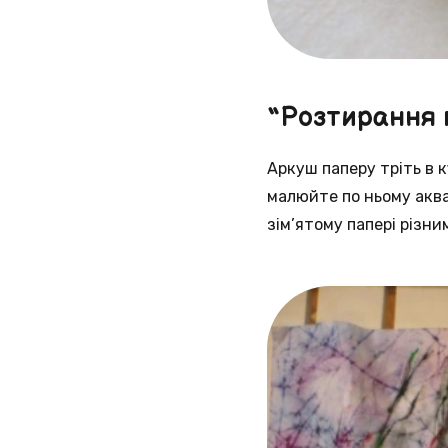
“Розтирання 
Аркуш паперу тріть в к
малюйте по ньому акв
зім’ятому папері різни