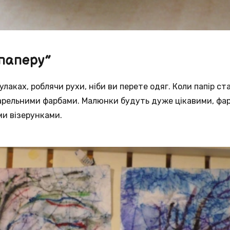
паперу”
улаках, роблячи рухи, ніби ви перете одяг. Коли папір ста
арельними фарбами. Малюнки будуть дуже цікавими, фар
ми візерунками.