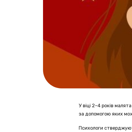
У віці 2–4 років малят
за допомогою яких мож
Психологи стверджують