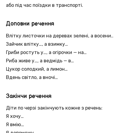
або під час поїздки в транспорті.
Доповни речення
Влітку листочки на деревах зелені, а восени..
Зайчик влітку…, а взимку…
Гриби ростуть у…, а огірочки — на…
Риба живе у…, а ведмідь — в…
Цукор солодкий, а лимон…
Вдень світло, а вночі…
Закінчи речення
Діти по черзі закінчують кожне з речень:
Я хочу…
Я вмію…
Я допоможу…