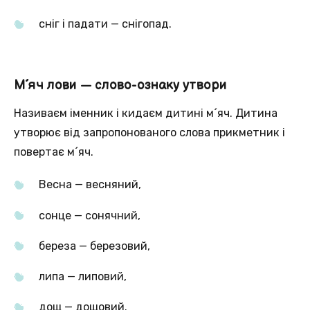
сніг і падати — снігопад.
М´яч лови — слово-ознаку утвори
Називаєм іменник і кидаєм дитині м´яч. Дитина
утворює від запропонованого слова прикметник і
повертає м´яч.
Весна — весняний,
сонце — сонячний,
береза — березовий,
липа — липовий,
дощ — дощовий.