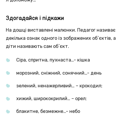
Здогадайся і підкажи
На дошці виставлені малюнки. Педагог називає
декілька ознак одного із зображених об´єктів, а
діти називають сам об´єкт.
Сіра, спритна, пухнаста…- кішка
морозний, сніжний, сонячний…- день
зелений, ненажерливий… – крокодил;
хижий, ширококрилий… – орел;
блакитне, безмежне…- небо