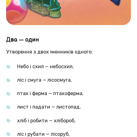
Два — один
Утворення з двох іменників одного:
Небо і схил — небосхил,
ліс і смуга — лісосмуга,
птах і ферма — птахоферма,
лист і падати — листопад,
хліб і робити — хлібороб,
ліс і рубати — лісоруб,