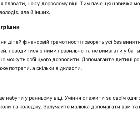
я плавати, ніж у дорослому віці. Тим паче, ця навичка 
володіє, але й інших.
 грішми
ня дітей фінансовій грамотності говорять усі без винят
шей, поводитися з ними правильно та не вимагати у бать
 не можуть собі цього дозволити. Допомагайте дитині р
же потрати, а скільки відкласти.
є набути у ранньому віці. Уміння стежити за своїм одяго
коли та коледжу. Залучайте малюка допомагати вам та п