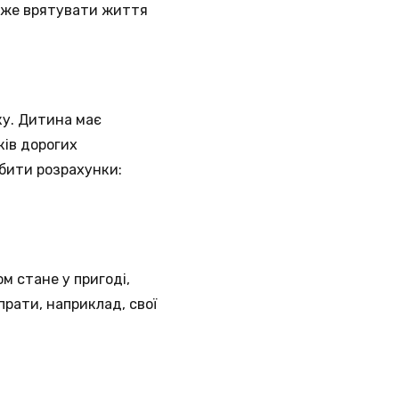
може врятувати життя
ку. Дитина має
ків дорогих
обити розрахунки:
м стане у пригоді,
рати, наприклад, свої