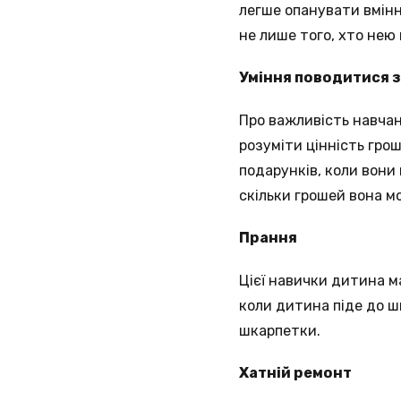
легше опанувати вмінн
не лише того, хто нею 
Уміння поводитися з
Про важливість навчан
розуміти цінність гро
подарунків, коли вони
скільки грошей вона мо
Прання
Цієї навички дитина ма
коли дитина піде до ш
шкарпетки.
Хатній ремонт