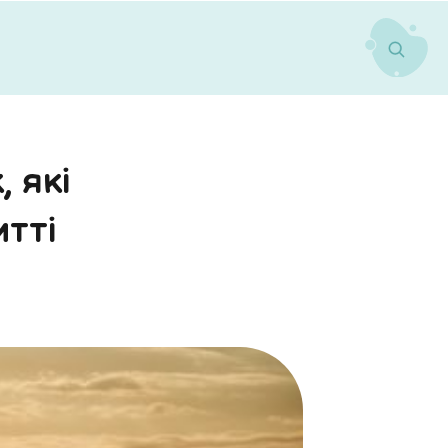
 які
итті