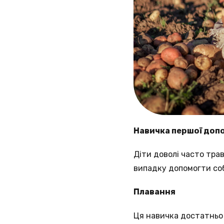
Навичка першої доп
Діти доволі часто тра
випадку допомогти соб
Плавання
Ця навичка достатньо 