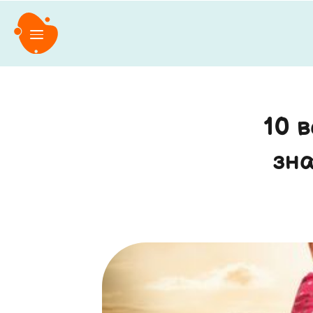
10 
зна