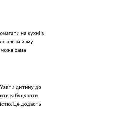
омагати на кухні з
наскільки йому
 зможе сама
 Узяти дитину до
читься будувати
вістю. Це додасть