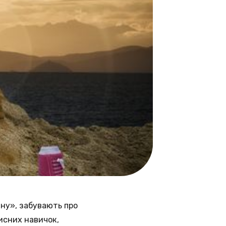
ину», забувають про
исних навичок,