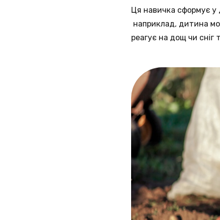
Ця навичка сформує у
наприклад, дитина мож
реагує на дощ чи сніг 