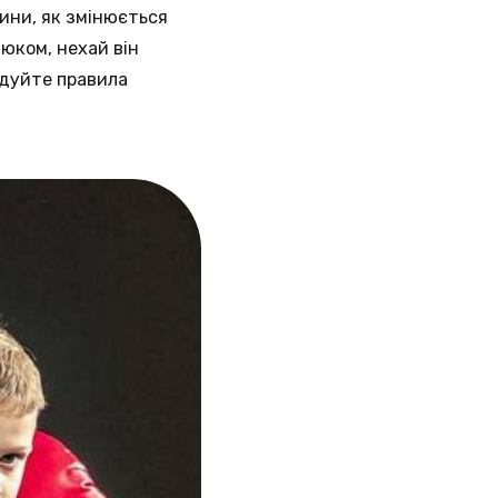
шини, як змінюється
люком, нехай він
адуйте правила