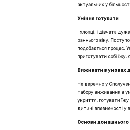
актуальних у більшості
Уміння готувати
І хлопці, і дівчата д
раннього віку. Поступ
подобається процес. У
приготувати собі їжу,
Виживати в умовах 
Не даремно у Сполучен
табору виживання в ум
укриття, готувати їжу
дитині впевненості у 
Основи домашнього 