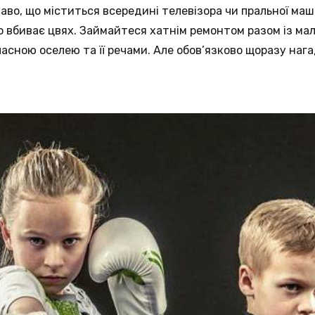
аво, що міститься всередині телевізора чи пральної ма
то вбиває цвях. Займайтеся хатнім ремонтом разом із ма
асною оселею та її речами. Але обов’язково щоразу наг