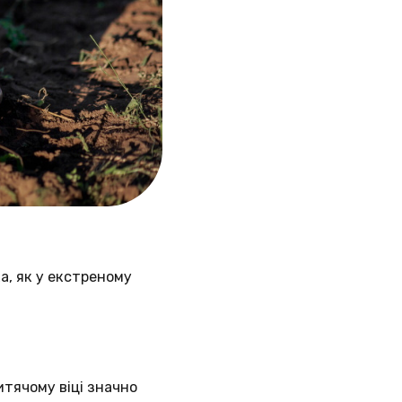
а, як у екстреному
итячому віці значно