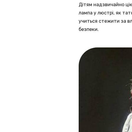
Дітям надзвичайно цік
лампа у люстрі, як та
учиться стежити за вл
безпеки.