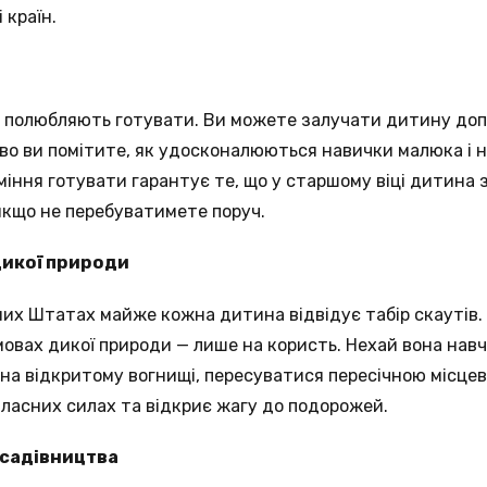
 країн.
уже полюбляють готувати. Ви можете залучати дитину доп
ово ви помітите, як удосконалюються навички малюка і 
міння готувати гарантує те, що у старшому віці дитина
 якщо не перебуватимете поруч.
дикої природи
их Штатах майже кожна дитина відвідує табір скаутів.
овах дикої природи — лише на користь. Нехай вона нав
 на відкритому вогнищі, пересуватися пересічною місце
власних силах та відкриє жагу до подорожей.
садівництва