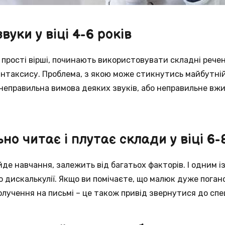
вуки у віці 4-6 років
ь прості вірші, починають використовувати складні рече
нтаксису. Проблема, з якою може стикнутись майбутній
неправильна вимова деяких звуків, або неправильне вжив
но читає і плутає склади у віці 6-
йде навчання, залежить від багатьох факторів. І одним із
бо дискалькулії. Якщо ви помічаєте, що малюк дуже поган
олучення на письмі – це також привід звернутися до спец