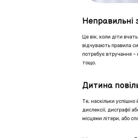
Неправильні з
Це вік, коли діти вчат
відчувають правила си
потребує втручання – 
тощо.
Дитина повіль
Те, наскільки успішно 
дислексії, дисграфії а
місцями літери, або сп