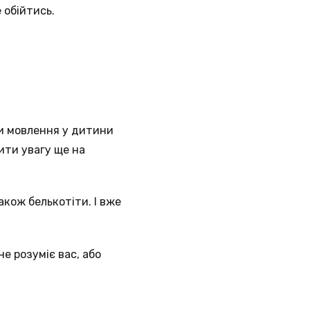
 обійтись.
ми мовлення у дитини
ити увагу ще на
акож белькотіти. І вже
не розуміє вас, або