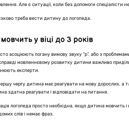
лення. Але є ситуації, коли без допомоги спеціалісти не
язково треба вести дитину до логопеда.
овчить у віці до 3 років
часто асоціюють погану вимову звуку “р”, або з проблема
асправді мовленнєвому розвитку дитини важливо приділ
яснюють експерти.
у першу чергу дитина має реагувати на мову дорослих, а т
ина здатна реагувати і відповідати на питання.
тація логопеда просто необхідна, якщо дитина мовчить і 
домих слів і немає фраз.