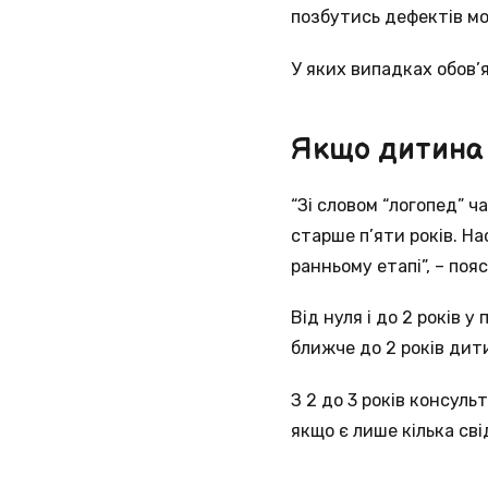
позбутись дефектів мов
У яких випадках обов’
Якщо дитина м
“Зі словом “логопед” 
старше п’яти років. Н
ранньому етапі”, – по
Від нуля і до 2 років 
ближче до 2 років дит
З 2 до 3 років консуль
якщо є лише кілька сві