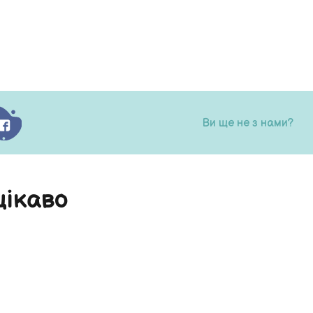
Ви ще не з нами?
цікаво