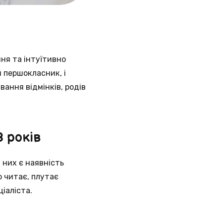
ння та інтуїтивно
 першокласник, і
ання відмінків, родів
8 років
 них є наявність
о читає, плутає
іаліста.