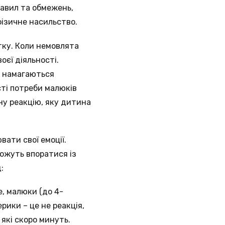
авил та обмежень,
ізичне насильство.
тку. Коли немовлята
єї діяльності.
а намагаються
ті потреби малюків
ну реакцію, яку дитина
ати свої емоції.
ожуть впоратися із
:
, малюки (до 4-
ерики – це не реакція,
які скоро минуть.