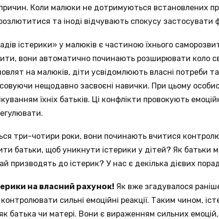
 причин. Коли малюки не дотримуються встановлених пр
озлютитися та іноді відчувають спокусу застосувати ф
дів істерики» у малюків є частиною їхнього саморозви
дити, вони автоматично починають розширювати коло сво
овлят на малюків, діти усвідомлюють власні потреби т
совуючи нещодавно засвоєні навички. При цьому особис
куванням їхніх батьків. Ці конфлікти провокують емоцій
регулювати.
ся три-чотири роки, вони починають вчитися контролюв
ти батьки, щоб уникнути істерики у дітей? Як батьки м
ай призводять до істерик? У нас є декілька дієвих порад
терики на власний рахунок!
Як вже згадувалося раніше
зі контролювати сильні емоційні реакції. Таким чином, іст
як батька чи матері. Вони є вираженням сильних емоцій, 