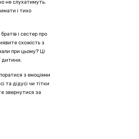
но не слухатимуть.
римати і тихо
 братів і сестер про
виявите схожість з
вали при цьому? Ці
ї дитини.
поратися з емоціями
і та дідусі чи тітки
те звернутися за