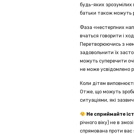
будь-яких зрозумілих
батьки також можуть р
Фаза «нестерпних напа
вчаться говорити і хо
Перетворюючись з нем
задовольнити їх засто
можуть суперечити очі
не може усвідомлено 
Коли дітям виповнюєть
Отже, що можуть зроби
ситуаціями, які зазвич
Не сприймайте іс
річного віку) не в змо
спрямована проти вас 