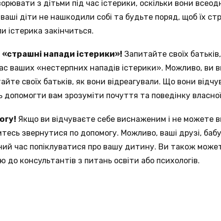
орювати з дітьми під час істерики, оскільки вони всеод
ваші діти не нашкодили собі та будьте поряд, щоб їх ст
ли істерика закінчиться.
 «страшні напади істерики»!
Запитайте своїх батьків,
час ваших «нестерпних нападів істерики». Можливо, ви 
йте своїх батьків, як вони відреагували. Що вони відчу
 допомогти вам зрозуміти почуття та поведінку власно
огу!
Якщо ви відчуваєте себе виснаженим і не можете в
тесь звернутися по допомогу. Можливо, ваші друзі, бабус
ний час попіклуватися про вашу дитину. Ви також може
 до консультантів з питань освіти або психологів.