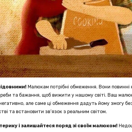
лідовними!
Малюкам потрібні обмеження. Вони повинні
треби та бажання, щоб вижити у нашому світі. Ваш мал
егативно, але саме ці обмеження дадуть йому змогу бе
стві та встановити зв’язок з реальним світом.
терику і залишайтеся поряд зі своїм малюком!
Недоц