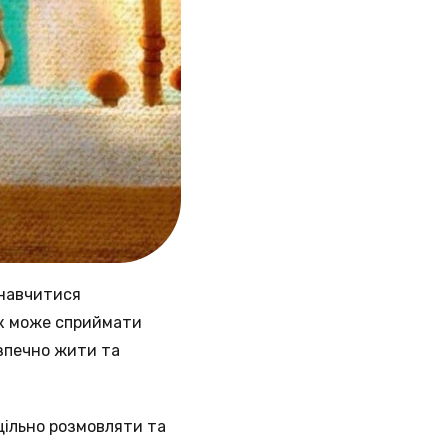
 навчитися
юк може сприймати
зпечно жити та
ільно розмовляти та