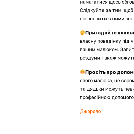
намагатися щось обгов
Слідкуйте за тим, щоб 
поговорити з ними, ко
Пригадайте власні
власну поведінку під 
вашим малюком. Запита
роздуми також можуть
Просіть про допом
свого малюка, не сором
та дядьки можуть пев
професійною допомогою
Джерело