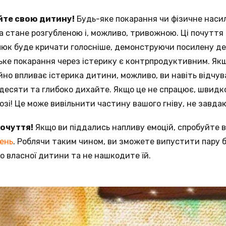
ийте свою дитину!
Будь-яке покарання чи фізичне наси
 стане розгубленою і, можливо, тривожною. Ці почуття
алюк буде кричати голосніше, демонструючи посилену д
ьке покарання через істерику є контрпродуктивним. Як
йно впливає істерика дитини, можливо, ви навіть відчу
десяти та глибоко дихайте. Якщо це не спрацює, швидко
лозі! Це може вивільнити частину вашого гніву, не завд
почуття!
Якщо ви піддались напливу емоцій, спробуйте в
ень
. Роблячи таким чином, ви зможете випустити пару 
 власної дитини та не нашкодите їй.