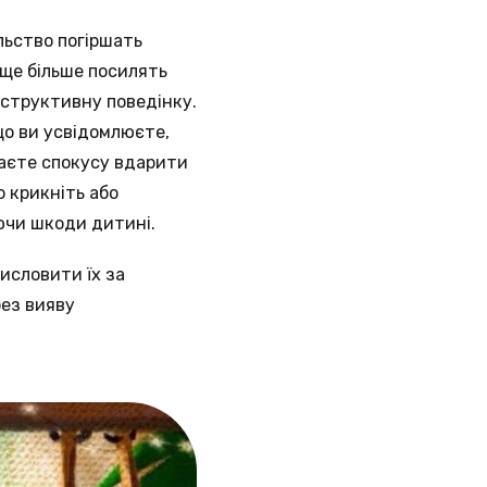
льство погіршать
 ще більше посилять
еструктивну поведінку.
що ви усвідомлюєте,
ваєте спокусу вдарити
 крикніть або
аючи шкоди дитині.
исловити їх за
без вияву