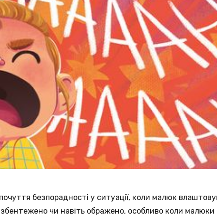
почуття безпорадності у ситуації, коли малюк влаштову
 збентежено чи навіть ображено, особливо коли малюки