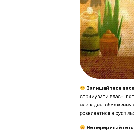
Залишайтеся пос
стримувати власні по
накладені обмеження н
розвиватися в суспіль
Не переривайте іс