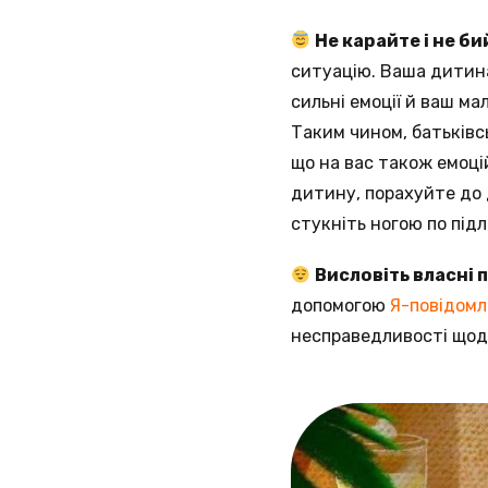
Не карайте і не б
ситуацію. Ваша дитина
сильні емоції й ваш м
Таким чином, батьківс
що на вас також емоці
дитину, порахуйте до 
стукніть ногою по під
Висловіть власні 
допомогою
Я-повідомл
несправедливості щодо