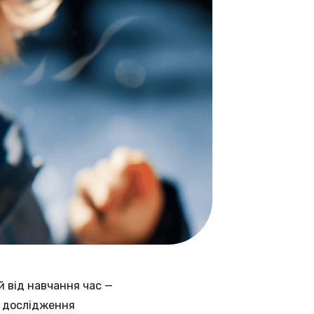
й від навчання час —
е дослідження