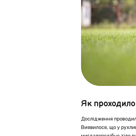
Як проходило
Дослідження проводило
Виявилося, що у рухлив
мигдалеподібне тіло ви