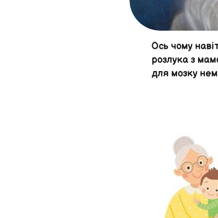
Ось чому наві
розлука з мам
для мозку не