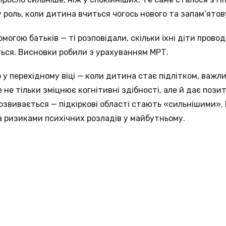
у роль, коли дитина вчиться чогось нового та запам’ятов
могою батьків — ті розповідали, скільки їхні діти проводя
ься. Висновки робили з урахуванням МРТ.
 у перехідному віці — коли дитина стає підлітком, важли
 не тільки зміцнює когнітивні здібності, але й дає поз
озвивається — підкіркові області стають «сильнішими».
та ризиками психічних розладів у майбутньому.