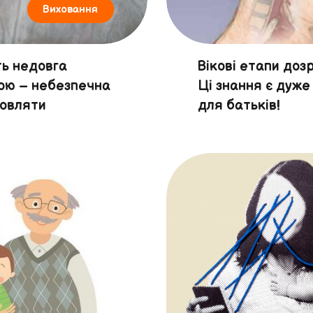
Виховання
ть недовга
Вікові етапи дозр
ою – небезпечна
Ці знання є дуж
мовляти
для батьків!