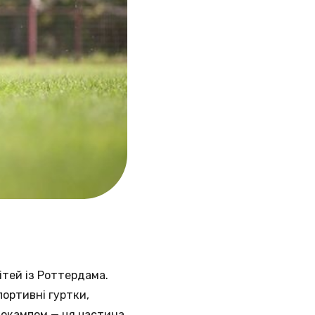
ітей із Роттердама.
портивні гуртки,
іпокампом — ця частина