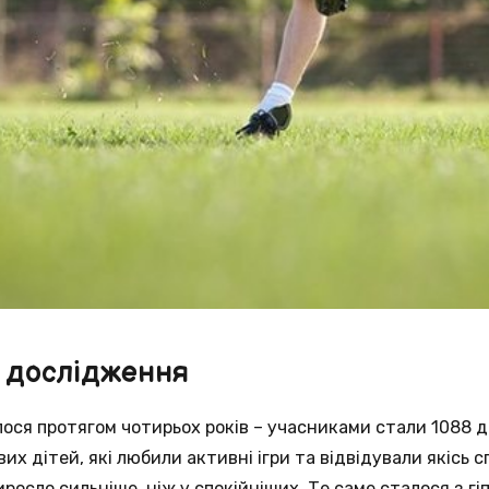
 дослідження
ся протягом чотирьох років – учасниками стали 1088 д
их дітей, які любили активні ігри та відвідували якісь с
росло сильніше, ніж у спокійніших. Те саме сталося з г