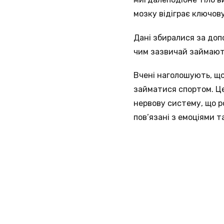
мозку відіграє ключов
Дані збиралися за допо
чим зазвичай займают
Вчені наголошують, що
займатися спортом. Це
нервову систему, що р
пов’язані з емоціями 