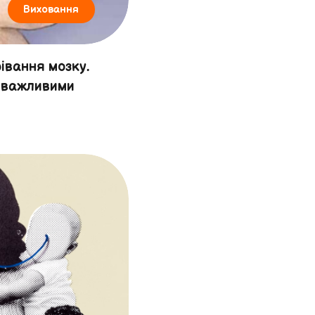
Виховання
івання мозку.
е важливими