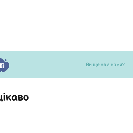
Ви ще не з нами?
цікаво