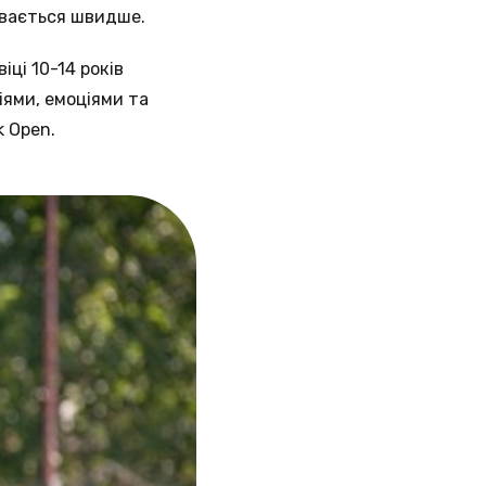
вивається швидше.
іці 10-14 років
іями, емоціями та
k Open.