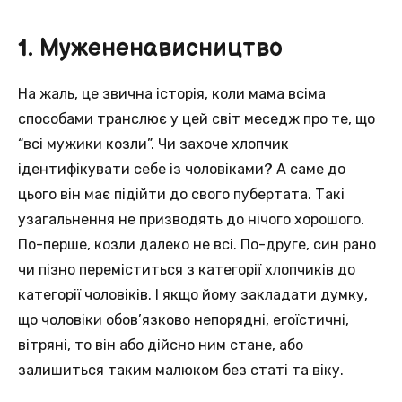
1. Мужененависництво
На жаль, це звична історія, коли мама всіма
способами транслює у цей світ меседж про те, що
“всі мужики козли”. Чи захоче хлопчик
ідентифікувати себе із чоловіками? А саме до
цього він має підійти до свого пубертата. Такі
узагальнення не призводять до нічого хорошого.
По-перше, козли далеко не всі. По-друге, син рано
чи пізно переміститься з категорії хлопчиків до
категорії чоловіків. І якщо йому закладати думку,
що чоловіки обов’язково непорядні, егоїстичні,
вітряні, то він або дійсно ним стане, або
залишиться таким малюком без статі та віку.