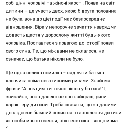
собі цінні чоловічі та жіночі якості. Поява на світ
дитини — це участь двох, якою б друга половина
не була, вона до цієї події має безпосереднє
відношення. Віра у непорочне зачаття навряд чи
додасть щастя у дорослому житті будь-якого
чоловіка. Поставтеся з повагою до історії появи
свого сина. Те, що між вами не склалося, не
означає, що батька ніколи не було.
Ще одна велика помилка – наділяти батька
хлопчика всіма негативними рисами. Знайома
фраза: “А ось цим ти точно пішов у батька!” І,
звичайно, вона далеко не про найкращі риси
характеру дитини. Треба сказати, що за даними
досліджень більший вплив на становлення дитини
як особи має оточення, ніж генетика. І якщо мама