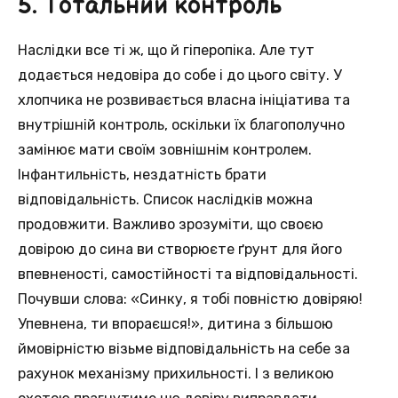
5. Тотальний контроль
Наслідки все ті ж, що й гіперопіка. Але тут
додається недовіра до собе і до цього світу. У
хлопчика не розвивається власна ініціатива та
внутрішній контроль, оскільки їх благополучно
замінює мати своїм зовнішнім контролем.
Інфантильність, нездатність брати
відповідальність. Список наслідків можна
продовжити. Важливо зрозуміти, що своєю
довірою до сина ви створюєте ґрунт для його
впевненості, самостійності та відповідальності.
Почувши слова: «Синку, я тобі повністю довіряю!
Упевнена, ти впораєшся!», дитина з більшою
ймовірністю візьме відповідальність на себе за
рахунок механізму прихильності. І з великою