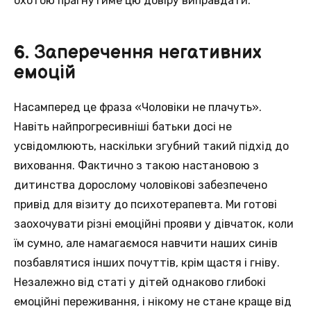
охотою прагнутиме цю довіру виправдати.
6. Заперечення негативних
емоцій
Насамперед це фраза «Чоловіки не плачуть».
Навіть найпрогресивніші батьки досі не
усвідомлюють, наскільки згубний такий підхід до
виховання. Фактично з такою настановою з
дитинства дорослому чоловікові забезпечено
привід для візиту до психотерапевта. Ми готові
заохочувати різні емоційні прояви у дівчаток, коли
їм сумно, але намагаємося навчити наших синів
позбавлятися інших почуттів, крім щастя і гніву.
Незалежно від статі у дітей однаково глибокі
емоційні переживання, і нікому не стане краще від