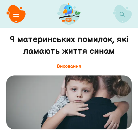
9 материнських помилок, які
ламають життя синам
Виховання