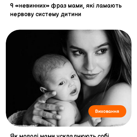
9 «невинних» фраз мами, які ламають
нервову систему дитини
Виховання
Як молоді мами ускладнюють собі