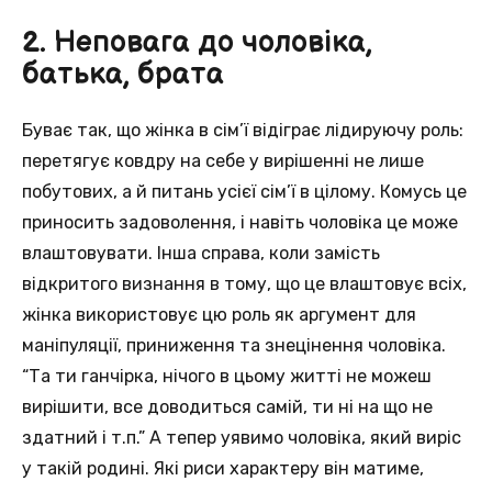
2. Неповага до чоловіка,
батька, брата
Буває так, що жінка в сім’ї відіграє лідируючу роль:
перетягує ковдру на себе у вирішенні не лише
побутових, а й питань усієї сім’ї в цілому. Комусь це
приносить задоволення, і навіть чоловіка це може
влаштовувати. Інша справа, коли замість
відкритого визнання в тому, що це влаштовує всіх,
жінка використовує цю роль як аргумент для
маніпуляції, приниження та знецінення чоловіка.
“Та ти ганчірка, нічого в цьому житті не можеш
вирішити, все доводиться самій, ти ні на що не
здатний і т.п.” А тепер уявимо чоловіка, який виріс
у такій родині. Які риси характеру він матиме,