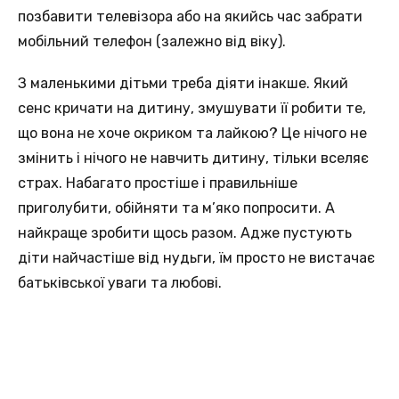
позбавити телевізора або на якийсь час забрати
мобільний телефон (залежно від віку).
З маленькими дітьми треба діяти інакше. Який
сенс кричати на дитину, змушувати її робити те,
що вона не хоче окриком та лайкою? Це нічого не
змінить і нічого не навчить дитину, тільки вселяє
страх. Набагато простіше і правильніше
приголубити, обійняти та м’яко попросити. А
найкраще зробити щось разом. Адже пустують
діти найчастіше від нудьги, їм просто не вистачає
батьківської уваги та любові.