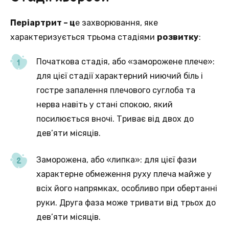
Періартрит – ц
е захворювання, яке
характеризується трьома стадіями
розвитку
:
Початкова стадія, або «заморожене плече»:
для цієї стадії характерний ниючий біль і
гостре запалення плечового суглоба та
нерва навіть у стані спокою, який
посилюється вночі. Триває від двох до
дев’яти місяців.
Заморожена, або «липка»: для цієї фази
характерне обмеження руху плеча майже у
всіх його напрямках, особливо при обертанні
руки. Друга фаза може тривати від трьох до
дев’яти місяців.