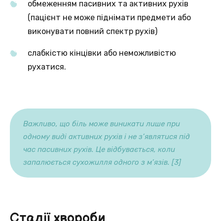
обмеженням пасивних та активних рухів
(пацієнт не може піднімати предмети або
виконувати повний спектр рухів)
слабкістю кінцівки або неможливістю
рухатися.
Важливо, що біль може виникати лише при
одному виді активних рухів і не з’являтися під
час пасивних рухів. Це відбувається, коли
запалюється сухожилля одного з м’язів. [3]
Стадії хвороби