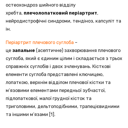
остеохондроз шийного відділу
хребта,
плечолопатковий періартрит
,
нейродистрофічні синдроми, тендіноз, капсуліт та
ін.
Періартрит плечового суглоба
–
це
запальне
(асептичне) захворювання плечового
суглоба, який є єдиним цілим і складається з трьох
справжніх суглобів і двох зчленувань. Кісткові
елементи суглоба представлені ключицею,
лопаткою, верхнім відділом плечової кістки та
м’язовими елементами передньої зубчастої,
підлопаткової, малої грудної кісток та
триголовими, дельтоподібними, трапецієвидними
та іншими м’язами [1].