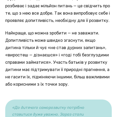
розбиває і задає мільйон питань — це свідчить про
те, що з нею все добре. Так вона випробовує себе і
проявляє допитливість, необхідну для її розвитку.
Найкраще, що можна зробити — не заважати.
Допитливість може швидко згаснути, якщо
дитина тільки й чує «не став дурних запитань»,
«виростеш — дізнаєшся» і «годі тобі безглуздими
справами займатися». Участь батьків у розвитку
дитини має підтримувати її природні прагнення, а
не гасити їх, підміняючи іншими, більш важливими
або корисними з їх точки зору.
«До дитячого саморозвитку потрібно
ставитися дуже уважно. Зараз стали