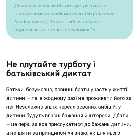
Дозволяйте вашій дитині зустрічатися з
негативними наслідками своїх дій (або своєї
бездіяльності). Тільки тоді вона буде
дорослішати і ставати “свідомою”».
Не плутайте турботу і
батьківський диктат
Батьки, безумовно, повинні брати участь у житті
дитини — та в жодному разі не проживати його за
неї. Незалежно від їх нереалізованих амбіцій, у
дитини будуть власні бажання й інтереси. Дбати
— це перш за все прислухатися до бажань дитини,
а не діяти за принципом «я знаю, як для нього