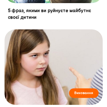
5 фраз, якими ви руйнуєте майбутнє
своєї дитини
Виховання