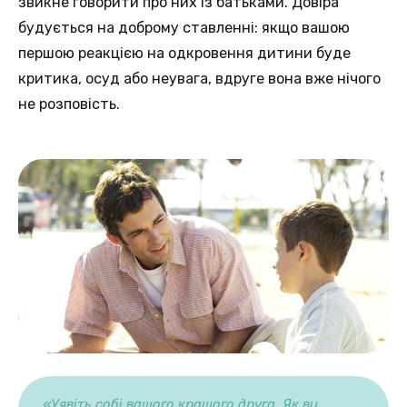
звикне говорити про них із батьками. Довіра
будується на доброму ставленні: якщо вашою
першою реакцією на одкровення дитини буде
критика, осуд або неувага, вдруге вона вже нічого
не розповість.
«Уявіть собі вашого кращого друга. Як ви