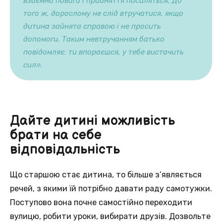
взаємна повага і прийняття посиляться. До
того ж, дорослому не слід втручатися, якщо
дитина зайнята справою і не просить
допомоги. Таким невтручанням батько
повідомляє: ти впораєшся, у тебе вистачить
сил».
Дайте дитині можливість
брати на себе
відповідальність
Що старшою стає дитина, то більше з’являється
речей, з якими їй потрібно давати раду самотужки.
Поступово вона почне самостійно переходити
вулицю, робити уроки, вибирати друзів. Дозвольте