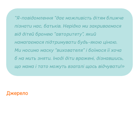
”Я-повідомлення “дає можливість дітям ближче
пізнати нас, батьків. Нерідко ми закриваємося
від дітей бронею “авторитету”, який
намагаємося підтримувати будь-якою ціною.
Ми носимо маску “вихователя” і боїмося її хоча
б на мить зняти. Іноді діти вражені, дізнавшись,
що мама і тато можуть взагалі щось відчувати!»
Джерело