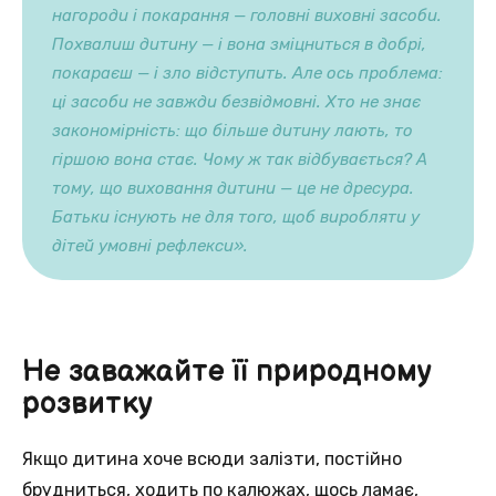
нагороди і покарання — головні виховні засоби.
Похвалиш дитину — і вона зміцниться в добрі,
покараєш — і зло відступить. Але ось проблема:
ці засоби не завжди безвідмовні. Хто не знає
закономірність: що більше дитину лають, то
гіршою вона стає. Чому ж так відбувається? А
тому, що виховання дитини — це не дресура.
Батьки існують не для того, щоб виробляти у
дітей умовні рефлекси».
Не заважайте її природному
розвитку
Якщо дитина хоче всюди залізти, постійно
брудниться, ходить по калюжах, щось ламає,