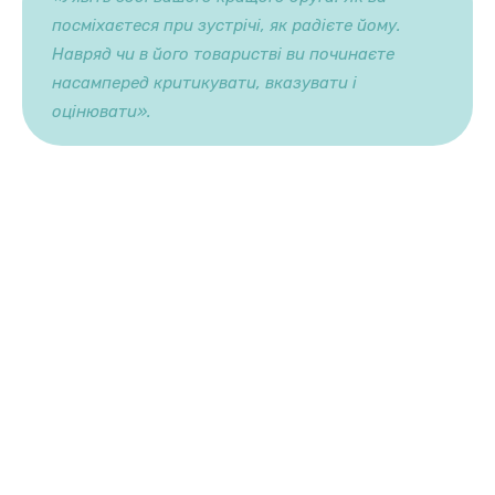
посміхаєтеся при зустрічі, як радієте йому.
Навряд чи в його товаристві ви починаєте
насамперед критикувати, вказувати і
оцінювати».