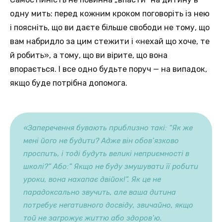
одну мить: перед кожним кроком поговоріть із нею
і поясніть, що ви даєте більше свободи не тому, що
вам набридло за цим стежити і «нехай що хоче, те
й робить», а тому, що ви вірите, що вона
впорається. І все одно будьте поруч — на випадок,
якщо буде потрібна допомога.
«Заперечення бувають приблизно такі: “Як же
мені його не будити? Адже він обов’язково
проспить, і тоді будуть великі неприємності в
школі?” Або:” Якщо не буду змушувати її робити
уроки, вона нахапає двійок!”. Як це не
парадоксально звучить, але ваша дитина
потребує негативного досвіду, звичайно, якщо
той не загрожує життю або здоров’ю.