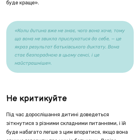
буде краще».
«Коли дитина вже не знає, чого вона хоче, тому
що вона не звикла прислухатися до себе, — це
якраз результат батьківського диктату. Вона
стає безпорадною в цьому сенсі, і це
найстрашніше».
Не критикуйте
Під час дорослішання дитині доведеться
зіткнутися з різними складними питаннями, і їй
буде набагато легше з цим впоратися, якщо вона