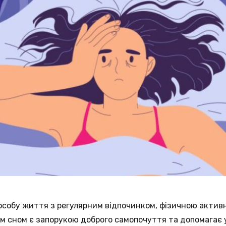
особу життя з регулярним відпочинком, фізичною актив
им сном є запорукою доброго самопочуття та допомагає