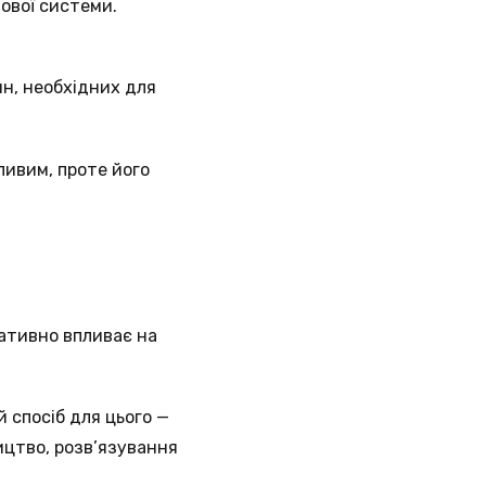
ової системи.
н, необхідних для
ливим, проте його
гативно впливає на
 спосіб для цього —
ицтво, розв’язування