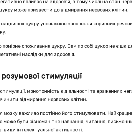
гативно впливає на здоров’я, в тому числі на стан нерв
цукру може призвести до відмирання нервових клітин.
о надлишок цукру уповільнює засвоєння корисних речови
ку.
 помірне споживання цукру. Сам по собі цукор не є шкід
гативні наслідки для здоров’я.
ь розумової стимуляції
 стимуляції, монотонність в діяльності та враженнях не
ичинити відмирання нервових клітин.
я мозку важливо постійно його стимулювати. Найкращий
Це може бути різноманітне навчання, читання, письменн
ші види інтелектуальної активності.