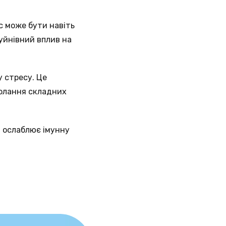
с може бути навіть
уйнівний вплив на
у стресу. Це
долання складних
а ослаблює імунну