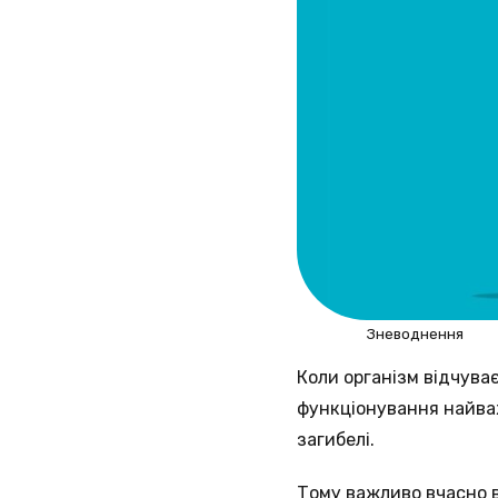
Зневоднення
Коли організм відчуває
функціонування найваж
загибелі.
Тому важливо вчасно в