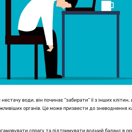
 нестачу води, він починає “забирати” її з інших клітин
ливіших органів. Це може призвести до зневоднення кл
гамовувати спрагу та підтримувати водний баланс в ор