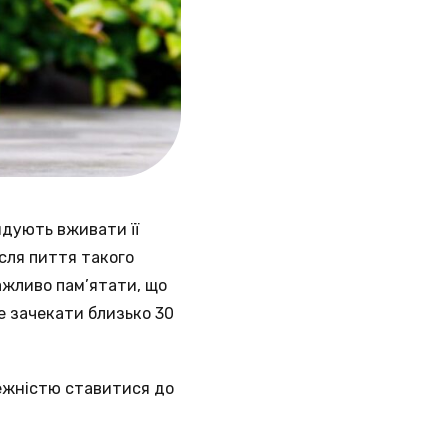
дують вживати її
сля пиття такого
ажливо пам’ятати, що
е зачекати близько 30
режністю ставитися до