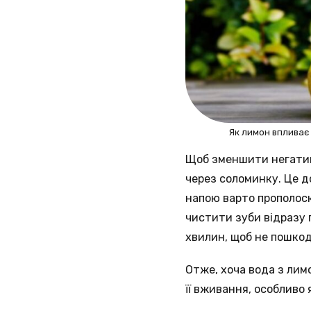
Як лимон впливає
Щоб зменшити негатив
через соломинку. Це д
напою варто прополос
чистити зуби відразу 
хвилин, щоб не пошко
Отже, хоча вода з лим
її вживання, особливо 