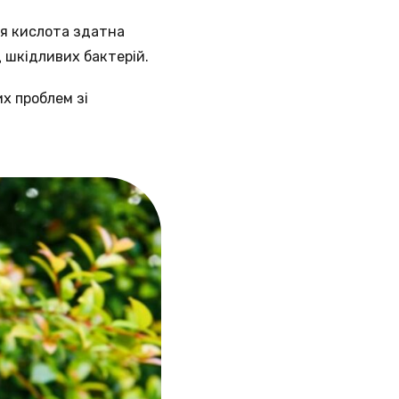
Ця кислота здатна
д шкідливих бактерій.
х проблем зі