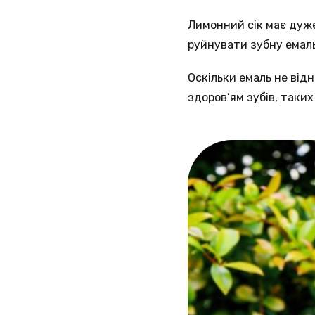
Лимонний сік має дуже
руйнувати зубну емаль
Оскільки емаль не від
здоров’ям зубів, таких