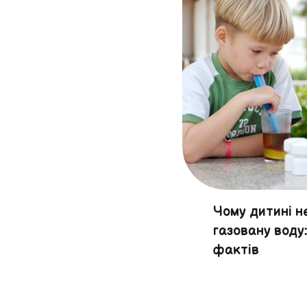
Чому дитині н
газовану воду
фактів