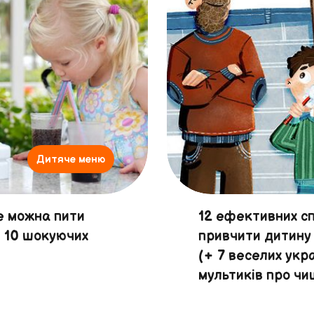
Дитяче меню
е можна пити
12 ефективних сп
: 10 шокуючих
привчити дитину 
(+ 7 веселих укр
мультиків про чи