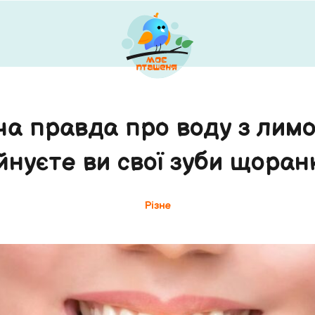
а правда про воду з лимо
йнуєте ви свої зуби щоран
Різне