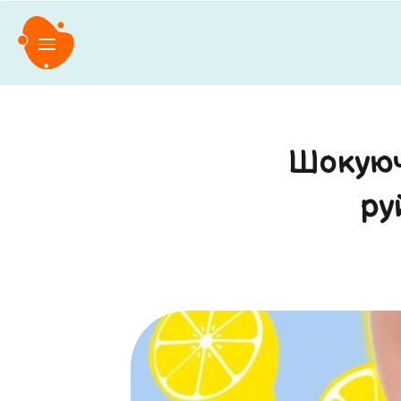
Шокуюч
ру