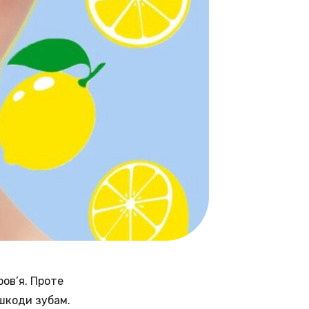
ов’я. Проте
шкоди зубам.