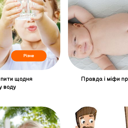
Різне
 пити щодня
Правда і міфи пр
у воду