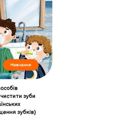
Навчання
особів
чистити зуби
аїнських
щення зубків)