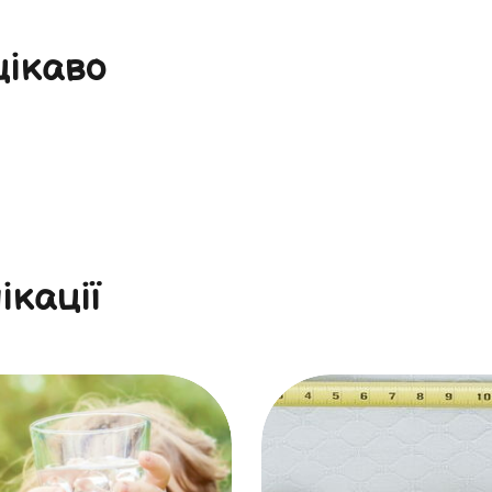
цікаво
ікації