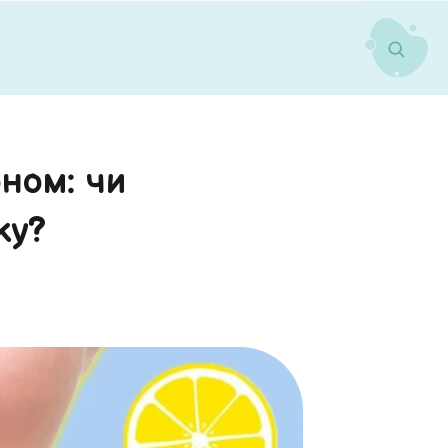
ном: чи
ку?