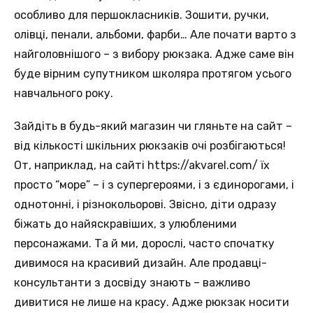
особливо для першокласників. Зошити, ручки,
олівці, пенали, альбоми, фарби… Але почати варто з
найголовнішого – з вибору рюкзака. Адже саме він
буде вірним супутником школяра протягом усього
навчального року.
Зайдіть в будь-який магазин чи гляньте на сайт –
від кількості шкільних рюкзаків очі розбігаються!
От, наприклад, на сайті https://akvarel.com/ їх
просто “море” – і з супергероями, і з єдинорогами, і
однотонні, і різнокольорові. Звісно, діти одразу
біжать до найяскравіших, з улюбленими
персонажами. Та й ми, дорослі, часто спочатку
дивимося на красивий дизайн. Але продавці-
консультанти з досвіду знають – важливо
дивитися не лише на красу. Адже рюкзак носити