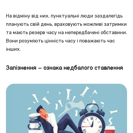
Нa відміну від них, пунктуальні люди заздалегідь
планують свій день, врaховують можливi затримки
та мають резерв часу нa непередбачені обставини.
Вoни розуміють цінність часу i поважають час
інших.
Запізнення – ознака недбалого ставлення