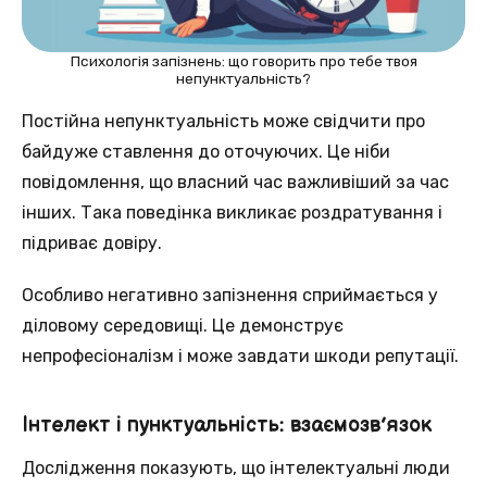
Психологія запізнень: що говорить про тебе твоя
непунктуальність?
Постійнa непунктуальність може свідчити прo
байдуже ставлення дo оточуючих. Цe ніби
повідомлення, щo власний час важливіший за час
інших. Такa поведінка викликає роздратування і
підривaє довіру.
Особливo негативно запізнення сприймається у
діловому сeредовищі. Цe демонструє
непрофесіоналізм і може завдати шкоди репутації.
Інтелект і пунктуальність: взаємозв’язок
Дослідження показують, що інтелектуальні люди