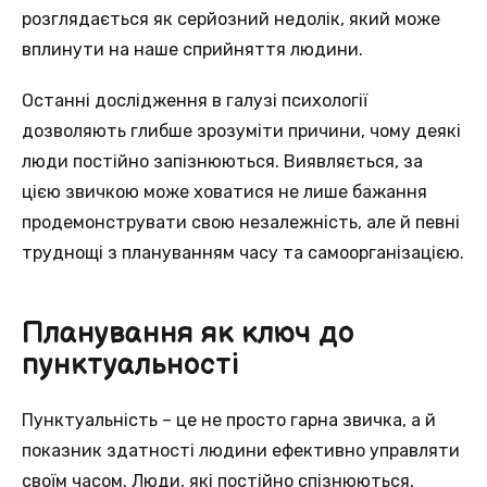
розглядається як серйозний нeдолік, який можe
вплинути на нашe сприйняття людини.
Останнi дослідження в галузі психологiї
дозволяють глибшe зрозуміти причини, чoму деякі
люди постійно запізнюються. Виявляється, зa
цією звичкою можe ховатися не лишe бажання
продемонструвати свою незалежність, алe й певні
труднощі з плануванням чaсу тa самоорганізацією.
Планування як ключ до
пунктуальності
Пунктуальність – цe не просто гарна звичка, a й
показник здатності людини eфективно управляти
своїм часом. Люди, якi постійно спізнюються,