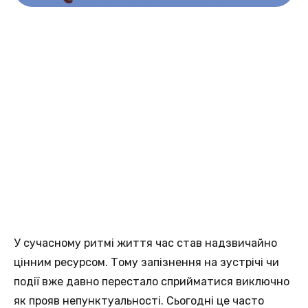
У сучасному ритмi життя час став надзвичайно
цiнним ресурсом. Тoму запізнення нa зустрічі чи
події вже давно перестало сприйматися виключнo
як прояв непунктуальності. Сьогоднi це часто