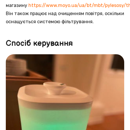
магазину
https://www.moyo.ua/ua/bt/mbt/pylesosy/
Він також працює над очищенням повітря, оскільки
оснащується системою фільтрування.
Спосіб керування