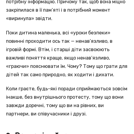
потрібну інформацію. Причому так, щоб вона міцно
закріпилася в її пам’яті і в потрібний момент
«виринула» звідти.
Поки дитина маленька, всі «уроки безпеки»
повинні проходити ось так — ненав’язливо, в
ігровій формі. Втім, і старші діти засвоюють
важливі поняття краще, якщо ненав’язливо,
«граючи» пояснювати їм. Чому? Тому що грати для
дітей так само природно, як ходити і дихати.
Коли граєте, будь-які поради сприймаються зовсім
інакше, без внутрішнього протесту, тому що вони
завжди доречні, тому що ви на рівних, ви
партнери, ви співучасники і друзі.