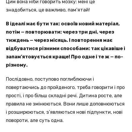
Цим вона ніби говорить мозку: мені це
знадобиться, це важливо, пам’ятай!
В ідеалі має бути так: освоїв новий матеріал,
потім — повторювати: через три дні, через
тиждень — через місяць. І повторення має
відбуватися різними способами: так цікавіше і
запам’ятовується краще! Про одне і те ж — по-
різному.
Послідовно, поступово поглиблюючи і
повертаючись до пройденого, треба говорити і про
прості, і про більш складні речі. Дитина росте, але
правила не змінюються. Вони лише доповнюються
і розширюються, з’являються нові підпункти, нові
повороти, але суть одна.