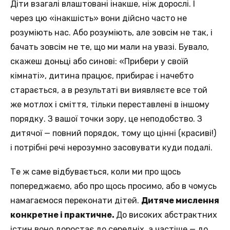
Діти взагалі влаштовані інакше, ніж дорослі. І
через цю «інакшість» вони дійсно часто не
розуміють нас. Або розуміють, але зовсім не так, і
бачать зовсім не те, що ми мали на увазі. Бувало,
скажеш доньці або синові: «Прибери у своїй
кімнаті», дитина працює, прибирає і начебто
старається, а в результаті ви виявляєте все той
же мотлох і сміття, тільки переставлені в іншому
порядку. З вашої точки зору, це неподобство. З
дитячої — повний порядок, тому що цінні (красиві!)
і потрібні речі нерозумно засовувати куди подалі.
Те ж саме відбувається, коли ми про щось
попереджаємо, або про щось просимо, або в чомусь
намагаємося переконати дітей.
Дитяче мислення
конкретне і практичне.
До високих абстрактних
істин воно доростає до середніх, а частіше — до