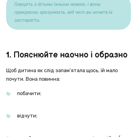
Говоріть з дітьми їхньою мовою, і вони
прекрасно зрозуміють, від чого ви хочете їх
застерегти.
1. Пояснюйте наочно і образно
Щоб дитина як слід запам’ятала щось, їй мало
почути. Вона повинна:
побачити;
відчути;