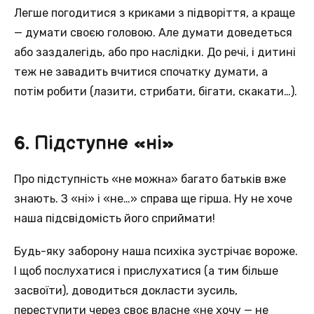
Легше погодитися з криками з підворіття, а краще
— думати своєю головою. Але думати доведеться
або заздалегідь, або про наслідки. До речі, і дитині
теж не завадить вчитися спочатку думати, а
потім робити (лазити, стрибати, бігати, скакати…).
6. Підступне «ні»
Про підступність «не можна» багато батьків вже
знають. З «ні» і «не…» справа ще гірша. Ну не хоче
наша підсвідомість його сприймати!
Будь-яку заборону наша психіка зустрічає вороже.
І щоб послухатися і прислухатися (а тим більше
засвоїти), доводиться докласти зусиль,
переступити через своє власне «не хочу — не