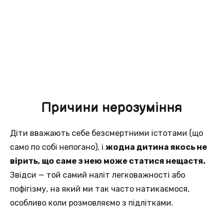
Причини нерозуміння
Діти вважають себе безсмертними істотами (що
само по собі непогано), і
жодна дитина якось не
вірить, що саме з нею може статися нещастя.
Звідси — той самий наліт легковажності або
пофігізму, на який ми так часто натикаємося,
особливо коли розмовляємо з підлітками.