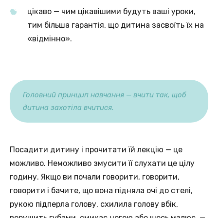
цікаво — чим цікавішими будуть ваші уроки,
тим більша гарантія, що дитина засвоїть їх на
«відмінно».
Головний принцип навчання — вчити так, щоб
дитина захотіла вчитися.
Посадити дитину і прочитати їй лекцію — це
можливо. Неможливо змусити її слухати це цілу
годину. Якщо ви почали говорити, говорити,
говорити і бачите, що вона підняла очі до стелі,
рукою підперла голову, схилила голову вбік,
ворушить губами, смикає ногою або щось малює, —