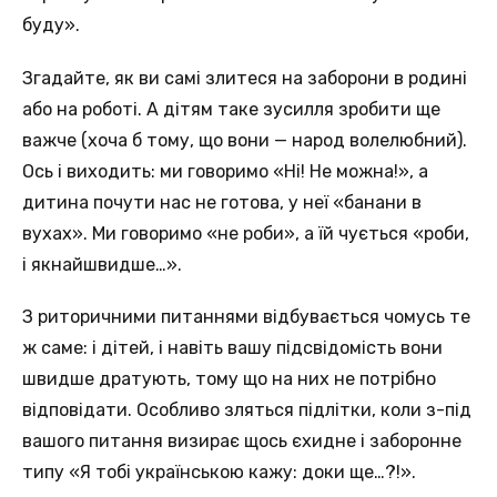
буду».
Згадайте, як ви самі злитеся на заборони в родині
або на роботі. А дітям таке зусилля зробити ще
важче (хоча б тому, що вони — народ волелюбний).
Ось і виходить: ми говоримо «Ні! Не можна!», а
дитина почути нас не готова, у неї «банани в
вухах». Ми говоримо «не роби», а їй чується «роби,
і якнайшвидше…».
З риторичними питаннями відбувається чомусь те
ж саме: і дітей, і навіть вашу підсвідомість вони
швидше дратують, тому що на них не потрібно
відповідати. Особливо зляться підлітки, коли з-під
вашого питання визирає щось єхидне і заборонне
типу «Я тобі українською кажу: доки ще…?!».